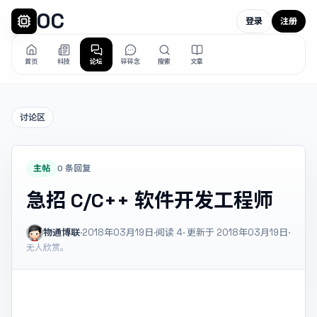
OC
登录
注册
首页
科技
论坛
碎碎念
搜索
文章
讨论区
主帖
0 条回复
急招 C/C++ 软件开发工程师
物通博联
·
2018年03月19日
·
阅读
4
· 更新于 2018年03月19日
·
无人欣赏。