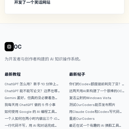
开发了一个笑话网站
OC
为开发者与创作者构建的 AI 知识操作系统。
最新教程
最新帖子
ChatGPT 怎么用？新手 10 分钟上手
你们的Codex额度提前耗完了没？
指南
戒断反应如何？
ChatGPT 能不能写论文？边界在哪
这两天用AI来构建了一个很棒的OC
里
论坛精华区
Gemini 虽好，但真的没必要着急放
复活尘封的Windows Vista
弃 ChatGPT
我每天用 ChatGPT 做的 5 件小事
测试OurCoders能否发布照片
如何使用 Google 的 AI 编程工具
用Claude Code和Codex写代码真
AntiGravity：独立开发者的新时代
的爽，但是App怎么挣钱还是很难啊
一个人如何在两小时内做出三个 iOS
重返OurCoders
武器
APP？｜AntiGravity + Gemini 3 实
一行代码不写，用 AI 和对话完成一
最近在试一个有趣的 AI 换脸工具，
战完整记录