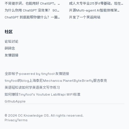
个完整网站：《图书天堂》实战记录
效果挺不错
不背提示词，也能用好 ChatGPT。
成人大专毕业25岁it零基础，现在想
一个万能提问模板
考软件设计师，有什么好的建议吗，
为什么你用 ChatGPT 没效果？ 90%
开源Multi-agent AI智能体框架
谢谢！
的人第一步就问错了
aevatar.ai，欢迎大家贡献代码
ChatGPT 到底能帮你做什么？一篇
开发了一个笑话网站
给普通人的使用说明
社区
论坛讨论
碎碎念
友情链接
全部帖子
·
powered by tinyfool
·
友情链接
tinyfool的blog
上海泰尼
Mechanica Planet
ByteBriefly
银杏泰克
英语轻松读
如何学英语
英文写作练习
如何赚钱
Tinyfool's Youtube Lab
Wapi WIFI标准
Github
Apple
© 2024 OC Knowledge OS. All rights reserved.
Privacy
Terms