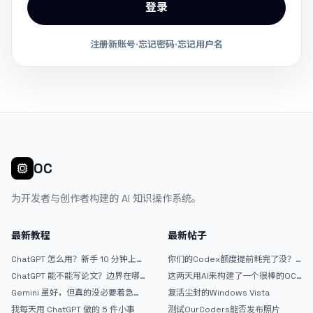
登录
注册新账号
·
忘记密码
·
忘记用户名
OC
为开发者与创作者构建的 AI 知识操作系统。
最新教程
最新帖子
ChatGPT 怎么用？新手 10 分钟上手
你们的Codex额度提前耗完了没？
指南
戒断反应如何？
ChatGPT 能不能写论文？边界在哪
这两天用AI来构建了一个很棒的OC
里
论坛精华区
Gemini 虽好，但真的没必要着急放
复活尘封的Windows Vista
弃 ChatGPT
我每天用 ChatGPT 做的 5 件小事
测试OurCoders能否发布照片