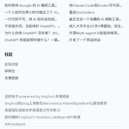
如何使用 Google 的 AI 编程工具
用Claude Code和Codex写代码真
AntiGravity：独立开发者的新时代
的爽，但是App怎么挣钱还是很难啊
一个人如何在两小时内做出三个 iOS
重返OurCoders
武器
APP？｜AntiGravity + Gemini 3 实
一行代码不写，用 AI 和对话完成一
最近在试一个有趣的 AI 换脸工具，
战完整记录
个完整网站：《图书天堂》实战记录
效果挺不错
不背提示词，也能用好 ChatGPT。
成人大专毕业25岁it零基础，现在想
一个万能提问模板
考软件设计师，有什么好的建议吗，
为什么你用 ChatGPT 没效果？ 90%
开源Multi-agent AI智能体框架
谢谢！
的人第一步就问错了
aevatar.ai，欢迎大家贡献代码
ChatGPT 到底能帮你做什么？一篇
开发了一个笑话网站
给普通人的使用说明
社区
论坛讨论
碎碎念
友情链接
全部帖子
·
powered by tinyfool
·
友情链接
tinyfool的blog
上海泰尼
Mechanica Planet
ByteBriefly
银杏泰克
英语轻松读
如何学英语
英文写作练习
如何赚钱
Tinyfool's Youtube Lab
Wapi WIFI标准
Github
Apple