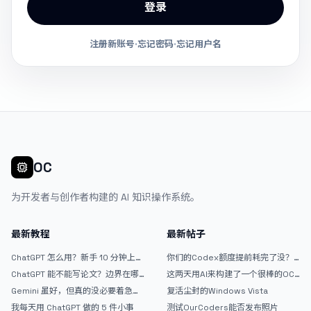
登录
注册新账号
·
忘记密码
·
忘记用户名
OC
为开发者与创作者构建的 AI 知识操作系统。
最新教程
最新帖子
ChatGPT 怎么用？新手 10 分钟上手
你们的Codex额度提前耗完了没？
指南
戒断反应如何？
ChatGPT 能不能写论文？边界在哪
这两天用AI来构建了一个很棒的OC
里
论坛精华区
Gemini 虽好，但真的没必要着急放
复活尘封的Windows Vista
弃 ChatGPT
我每天用 ChatGPT 做的 5 件小事
测试OurCoders能否发布照片