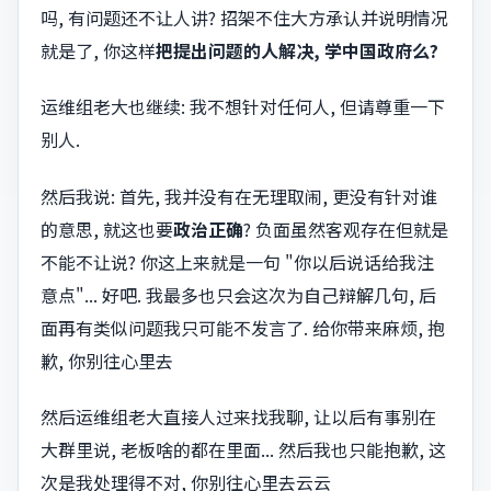
吗, 有问题还不让人讲? 招架不住大方承认并说明情况
就是了, 你这样
把提出问题的人解决, 学中国政府么?
运维组老大也继续: 我不想针对任何人, 但请尊重一下
别人.
然后我说: 首先, 我并没有在无理取闹, 更没有针对谁
的意思, 就这也要
政治正确
? 负面虽然客观存在但就是
不能不让说? 你这上来就是一句 "你以后说话给我注
意点"... 好吧. 我最多也只会这次为自己辩解几句, 后
面再有类似问题我只可能不发言了. 给你带来麻烦, 抱
歉, 你别往心里去
然后运维组老大直接人过来找我聊, 让以后有事别在
大群里说, 老板啥的都在里面... 然后我也只能抱歉, 这
次是我处理得不对, 你别往心里去云云