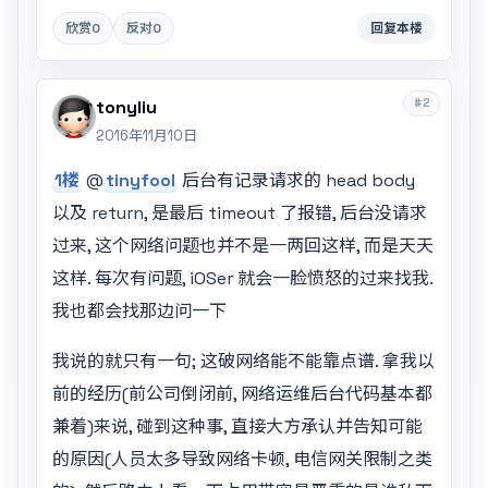
欣赏
0
反对
0
回复本楼
#2
tonyliu
2016年11月10日
1楼
@
tinyfool
后台有记录请求的 head body
以及 return, 是最后 timeout 了报错, 后台没请求
过来, 这个网络问题也并不是一两回这样, 而是天天
这样. 每次有问题, iOSer 就会一脸愤怒的过来找我.
我也都会找那边问一下
我说的就只有一句; 这破网络能不能靠点谱. 拿我以
前的经历(前公司倒闭前, 网络运维后台代码基本都
兼着)来说, 碰到这种事, 直接大方承认并告知可能
的原因(人员太多导致网络卡顿, 电信网关限制之类