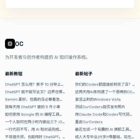
OC
为开发者与创作者构建的 AI 知识操作系统。
最新教程
最新帖子
ChatGPT 怎么用？新手 10 分钟上手
你们的Codex额度提前耗完了没？
指南
戒断反应如何？
ChatGPT 能不能写论文？边界在哪
这两天用AI来构建了一个很棒的OC
里
论坛精华区
Gemini 虽好，但真的没必要着急放
复活尘封的Windows Vista
弃 ChatGPT
我每天用 ChatGPT 做的 5 件小事
测试OurCoders能否发布照片
如何使用 Google 的 AI 编程工具
用Claude Code和Codex写代码真
AntiGravity：独立开发者的新时代
的爽，但是App怎么挣钱还是很难啊
一个人如何在两小时内做出三个 iOS
重返OurCoders
武器
APP？｜AntiGravity + Gemini 3 实
一行代码不写，用 AI 和对话完成一
最近在试一个有趣的 AI 换脸工具，
战完整记录
个完整网站：《图书天堂》实战记录
效果挺不错
不背提示词，也能用好 ChatGPT。
成人大专毕业25岁it零基础，现在想