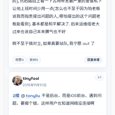
的), 然后路由上看一下占用带宽最严重的是谁私下
让他上班时间少用一点(怎么也不至于因为怕老板
说我而指责提出问题的人, 哪怕提出的这个问题老
板能看到). 基本都是和平解决了. 后来运维组老大
过来也说自己本来脾气也不好
倒不至于搞对立, 如果真要站队, 我宁愿 out 了
欣赏
0
反对
0
回复本楼
#3
tinyfool
2016年11月10日
2楼
@
tonyliu
不是后台，而是iOS前台，遇到问
题，要报个错，这样用户也知道网络没连接啊