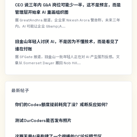
CEO 说三年内 G&A 岗位可能少一半，这不是预言，而是
管理层开始拿 AI 重画组织图
据 GreatAndhra 报道，企业家 Nikesh Arora 警告称，未来三年
内，AI 可能让企业 G&amp;A...
旧金山年轻人讨厌 AI，不是因为不懂技术，而是看见了
谁在付账
据 SFGate 报道，旧金山一批年轻人正在对 AI 产生强烈反感。文
章从 Somerset Dwyer 搬回 Nob Hill...
最新帖子
你们的Codex额度提前耗完了没？戒断反应如何？
测试OurCoders能否发布照片
这两天用AI来构建了一个很棒的OC论坛精华区