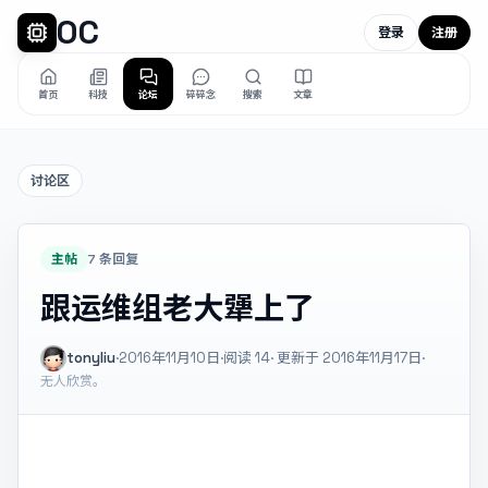
OC
登录
注册
首页
科技
论坛
碎碎念
搜索
文章
讨论区
主帖
7 条回复
跟运维组老大犟上了
tonyliu
·
2016年11月10日
·
阅读
14
· 更新于 2016年11月17日
·
无人欣赏。