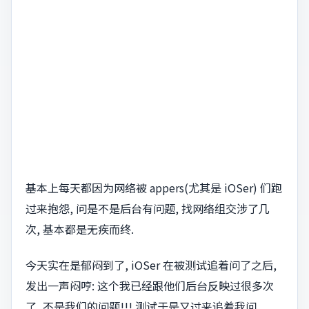
基本上每天都因为网络被 appers(尤其是 iOSer) 们跑
过来抱怨, 问是不是后台有问题, 找网络组交涉了几
次, 基本都是无疾而终.
今天实在是郁闷到了, iOSer 在被测试追着问了之后,
发出一声闷哼: 这个我已经跟他们后台反映过很多次
了, 不是我们的问题!!! 测试于是又过来追着我问