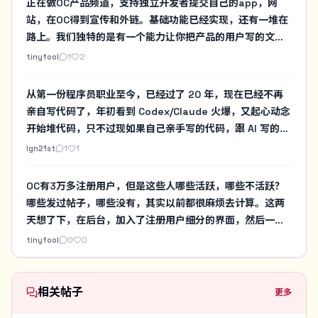
正在做OC产品频道，支持独立开发者提交自己的app，网
站，在OC得到宣传和外链。基础功能已经实现，还有一堆在
路上。我们独特的是有一个能力让你把产品的用户写的文章
视频也可以列在你的产品页下方。方便更多用户了解，这不
tinyfool
1
2
是想替代你自己的产品页面，而是帮你把做每个产品页各种
复杂的互动都自动化，这个产品页还是可以导流到你自己的
从第一份程序员职业至今，已经过了 20 年，现在已经不再
产品页的
亲自写代码了，年初看到 Codex/Claude 火爆，又起心动念
开始堆代码，只不过现如果自己亲手写的代码，跟 AI 写的代
码放在一起，我开始有种耻感涌上来。是到了把关注点挪到
lgn21st
1
1
像我这种老登程序员的生活上的时候了。
OC有3万多注册用户，但是这些人哪些活跃，哪些不活跃？
哪些发过帖子，哪些没有，其实以前都很麻烦去计算。这两
天想了下，在后台，加入了注册用户细分的界面，然后一下
子一目了然了。图片是测试服务器的测试数据，跟真实OC的
tinyfool
0
0
数据不同步，但是大概可以看一个感觉了。
相关帖子
更多