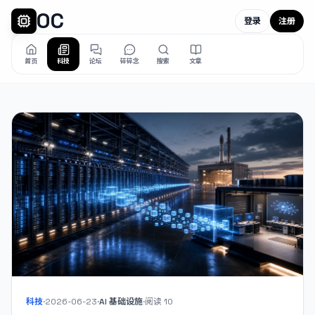
OC
登录
注册
首页
科技
论坛
碎碎念
搜索
文章
科技
·
2026-06-23
·
AI 基础设施
·
阅读
10