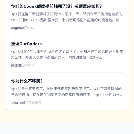
你们的Codex额度提前耗完了没？戒断反应如何？
<p>我在第三天就消耗了只剩1%，忍了一天，然后今天干脆用这最后的
1%，开着5.6 Sol 极高 强推我一个提示词笔记本应用的功能落地。最终
用时3小时，居然还是跑完了。但是现在还是出现一些戒断反应，感觉
shynloc
2
4
啥也做不了，就无精打采的，困。</p> <p>我做了一个Prompt
Notebook，专门用来收藏或者记录自己手搓的生图提示词。带
重返OurCoders
Chrome一键收藏插件。支持AI优化提示词。支持提示词中提取常用字
段作为提示词百科词汇。也自带生图功能用来测提示词。但是要搭配
<p>从2014年以来好久没逛过这个谈论了，不知道这个谈论的运营现在
Cloudflare R2+Worker的图床。</p> <p>今天主要是做一个AI模特的
怎么样，开发人员是不是原来的人，前端UI做得不太好</p>
资产库。将常用的AI模特固定下来，进行身份设定，以及模特的一些角
梁建溢
4
18
色定妆图。之后生图可以直接调用AI模特自动作为垫图。</p> <p>这是
AI模特资产库的界面： <img
src="/upload/thread/202608/42b5f73e-938f-45de-b74e-
你为什么不移民？
da69da9d72a8.webp" alt="1bb0d28b-c7dd-4327-bafa-
<p>我是一定要移了，在这里连正常呼吸都不行了。以前正常呼吸指的
26b60323cbed" /> 这是主界面的提示词瀑布流，支持关键词或标签
是言论自由，现在是生物学意义的正常呼吸问题了。</p> <p>你为什
搜索： <img src="/upload/thread/202608/3e15b6e7-345f-
么不移民？</p>
tinyfool
740
15
48b4-aeff-1bbd89afe9d3.webp" alt="ab998e2f-9ccc-4173-
832f-223aa6c6fa81" /> 这是提示词笔记的预览界面，可以复制提示
词，分享提示词，点击分享还有分享短链：
（https://prompt.jintao.co.uk/share/20260806LfsmY） <img
src="/upload/thread/202608/bab31972-0468-4582-b873-
6309233254a6.webp" alt="20260806-201213" /> 可惜现在没额