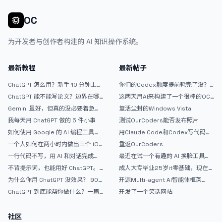
度了，我又不想换模型折腾。现在还有些界面细节和小功能需要落地完
OC
善，可能还要虫子要抓。弄好了，打算放GitHub开源。</p> <p>有朋
友想试试的么？</p>
为开发者与创作者构建的 AI 知识操作系统。
最新教程
最新帖子
ChatGPT 怎么用？新手 10 分钟上手
你们的Codex额度提前耗完了没？
指南
戒断反应如何？
ChatGPT 能不能写论文？边界在哪
这两天用AI来构建了一个很棒的OC
里
论坛精华区
Gemini 虽好，但真的没必要着急放
复活尘封的Windows Vista
弃 ChatGPT
我每天用 ChatGPT 做的 5 件小事
测试OurCoders能否发布照片
如何使用 Google 的 AI 编程工具
用Claude Code和Codex写代码真
AntiGravity：独立开发者的新时代
的爽，但是App怎么挣钱还是很难啊
一个人如何在两小时内做出三个 iOS
重返OurCoders
武器
APP？｜AntiGravity + Gemini 3 实
一行代码不写，用 AI 和对话完成一
最近在试一个有趣的 AI 换脸工具，
战完整记录
个完整网站：《图书天堂》实战记录
效果挺不错
不背提示词，也能用好 ChatGPT。
成人大专毕业25岁it零基础，现在想
一个万能提问模板
考软件设计师，有什么好的建议吗，
为什么你用 ChatGPT 没效果？ 90%
开源Multi-agent AI智能体框架
谢谢！
的人第一步就问错了
aevatar.ai，欢迎大家贡献代码
ChatGPT 到底能帮你做什么？一篇
开发了一个笑话网站
给普通人的使用说明
社区