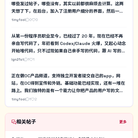
哪些发过帖子，哪些没有，其实以前都很麻烦去计算。这两
天想了下，在后台，加入了注册用户细分的界面，然后一下
子一目了然了。图片是测试服务器的测试数据，跟真实OC的
tinyfool
0
0
数据不同步，但是大概可以看一个感觉了。
从第一份程序员职业至今，已经过了 20 年，现在已经不再
亲自写代码了，年初看到 Codex/Claude 火爆，又起心动念
开始堆代码，只不过现如果自己亲手写的代码，跟 AI 写的代
码放在一起，我开始有种耻感涌上来。是到了把关注点挪到
lgn21st
1
1
像我这种老登程序员的生活上的时候了。
正在做OC产品频道，支持独立开发者提交自己的app，网
站，在OC得到宣传和外链。基础功能已经实现，还有一堆在
路上。我们独特的是有一个能力让你把产品的用户写的文章
视频也可以列在你的产品页下方。方便更多用户了解，这不
tinyfool
1
2
是想替代你自己的产品页面，而是帮你把做每个产品页各种
复杂的互动都自动化，这个产品页还是可以导流到你自己的
产品页的
相关帖子
更多