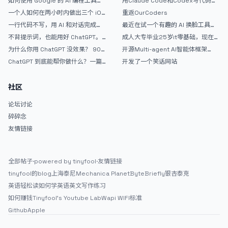
如何使用 Google 的 AI 编程工具
用Claude Code和Codex写代码真
度了，我又不想换模型折腾。现在还有些界面细节和小功能需要落地完
AntiGravity：独立开发者的新时代
的爽，但是App怎么挣钱还是很难啊
善，可能还要虫子要抓。弄好了，打算放GitHub开源。</p> <p>有朋
一个人如何在两小时内做出三个 iOS
重返OurCoders
武器
APP？｜AntiGravity + Gemini 3 实
友想试试的么？</p>
一行代码不写，用 AI 和对话完成一
最近在试一个有趣的 AI 换脸工具，
战完整记录
个完整网站：《图书天堂》实战记录
效果挺不错
不背提示词，也能用好 ChatGPT。
成人大专毕业25岁it零基础，现在想
一个万能提问模板
考软件设计师，有什么好的建议吗，
为什么你用 ChatGPT 没效果？ 90%
开源Multi-agent AI智能体框架
谢谢！
的人第一步就问错了
aevatar.ai，欢迎大家贡献代码
ChatGPT 到底能帮你做什么？一篇
开发了一个笑话网站
给普通人的使用说明
社区
论坛讨论
碎碎念
友情链接
全部帖子
·
powered by tinyfool
·
友情链接
tinyfool的blog
上海泰尼
Mechanica Planet
ByteBriefly
银杏泰克
英语轻松读
如何学英语
英文写作练习
如何赚钱
Tinyfool's Youtube Lab
Wapi WIFI标准
Github
Apple