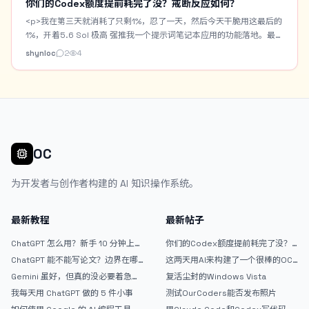
你们的Codex额度提前耗完了没？戒断反应如何？
<p>我在第三天就消耗了只剩1%，忍了一天，然后今天干脆用这最后的
1%，开着5.6 Sol 极高 强推我一个提示词笔记本应用的功能落地。最终
用时3小时，居然还是跑完了。但是现在还是出现一些戒断反应，感觉
shynloc
2
4
啥也做不了，就无精打采的，困。</p> <p>我做了一个Prompt
Notebook，专门用来收藏或者记录自己手搓的生图提示词。带
Chrome一键收藏插件。支持AI优化提示词。支持提示词中提取常用字
段作为提示词百科词汇。也自带生图功能用来测提示词。但是要搭配
Cloudflare R2+Worker的图床。</p> <p>今天主要是做一个AI模特的
资产库。将常用的AI模特固定下来，进行身份设定，以及模特的一些角
色定妆图。之后生图可以直接调用AI模特自动作为垫图。</p> <p>这是
OC
AI模特资产库的界面： <img
src="/upload/thread/202608/42b5f73e-938f-45de-b74e-
为开发者与创作者构建的 AI 知识操作系统。
da69da9d72a8.webp" alt="1bb0d28b-c7dd-4327-bafa-
26b60323cbed" /> 这是主界面的提示词瀑布流，支持关键词或标签
搜索： <img src="/upload/thread/202608/3e15b6e7-345f-
最新教程
最新帖子
48b4-aeff-1bbd89afe9d3.webp" alt="ab998e2f-9ccc-4173-
832f-223aa6c6fa81" /> 这是提示词笔记的预览界面，可以复制提示
ChatGPT 怎么用？新手 10 分钟上手
你们的Codex额度提前耗完了没？
指南
戒断反应如何？
词，分享提示词，点击分享还有分享短链：
ChatGPT 能不能写论文？边界在哪
这两天用AI来构建了一个很棒的OC
（https://prompt.jintao.co.uk/share/20260806LfsmY） <img
里
论坛精华区
Gemini 虽好，但真的没必要着急放
复活尘封的Windows Vista
src="/upload/thread/202608/bab31972-0468-4582-b873-
弃 ChatGPT
我每天用 ChatGPT 做的 5 件小事
测试OurCoders能否发布照片
6309233254a6.webp" alt="20260806-201213" /> 可惜现在没额