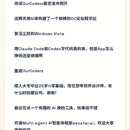
测试OurCoders能否发布照片
这两天用AI来构建了一个很棒的OC论坛精华区
复活尘封的Windows Vista
用Claude Code和Codex写代码真的爽，但是App怎么
挣钱还是很难啊
重返OurCoders
成人大专毕业25岁it零基础，现在想考软件设计师，有
什么好的建议吗，谢谢！
最近在试一个有趣的 AI 换脸工具，效果挺不错
开源Multi-agent AI智能体框架aevatar.ai，欢迎大家
贡献代码