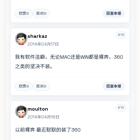
欣赏
0
反对
0
回复本楼
#18
sharkaz
2014年04月17日
我有软件洁癖，无论MAC还是WIN都是裸奔，360
之类的坚决不装。
欣赏
0
反对
0
回复本楼
#19
moulton
2014年04月18日
以前裸奔 最近默默的装了360