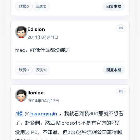
欣赏
0
反对
0
回复本楼
#4
Edision
2014年04月11日
mac，好像什么都没装过
欣赏
0
反对
0
回复本楼
#5
lionlee
2014年04月12日
1楼
@
hwangsyin
，我就看到装360那就不想看
了，赶紧删，然后 Microsoft 不是有官方的吗？
没用过 PC，不知道，但360这种流氓公司离得越