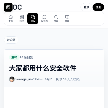
OC
登录
注册
首页
科技
论坛
碎碎念
搜索
文章
讨论区
主帖
24 条回复
大家都用什么安全软件
hwangsyin
·
2014年04月11日
·
阅读
14
·
无人欣赏。