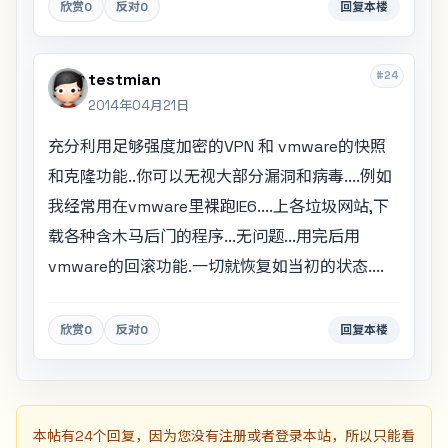
欣赏
0
反对
0
回复本楼
#24
testmian
2014年04月21日
充分利用足够强度加密的VPN 和 vmware的快照
和克隆功能..你可以无视大部分漏洞和病毒....例如
我经常用在vmware里裸跑IE6....上各垃圾网站,下
载各种含木马后门的程序...无问题...用完后用
vmware的回滚功能.一切就恢复如当初的状态....
欣赏
0
反对
0
回复本楼
本帖有24个回复，因为您没有注册或者登录本站，所以只能看