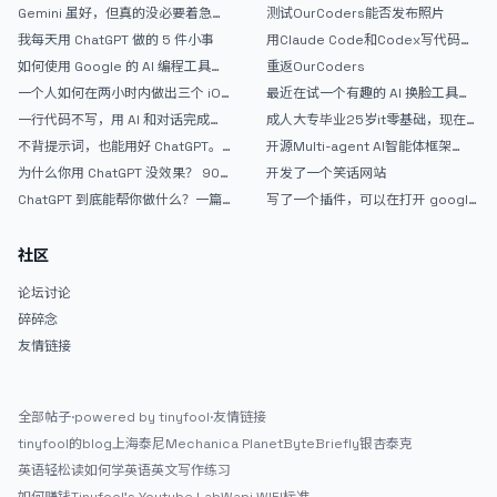
里
Gemini 虽好，但真的没必要着急放
测试OurCoders能否发布照片
弃 ChatGPT
我每天用 ChatGPT 做的 5 件小事
用Claude Code和Codex写代码真
的爽，但是App怎么挣钱还是很难啊
如何使用 Google 的 AI 编程工具
重返OurCoders
AntiGravity：独立开发者的新时代
一个人如何在两小时内做出三个 iOS
最近在试一个有趣的 AI 换脸工具，
武器
APP？｜AntiGravity + Gemini 3 实
效果挺不错
一行代码不写，用 AI 和对话完成一
成人大专毕业25岁it零基础，现在想
战完整记录
个完整网站：《图书天堂》实战记录
考软件设计师，有什么好的建议吗，
不背提示词，也能用好 ChatGPT。
开源Multi-agent AI智能体框架
谢谢！
一个万能提问模板
aevatar.ai，欢迎大家贡献代码
为什么你用 ChatGPT 没效果？ 90%
开发了一个笑话网站
的人第一步就问错了
ChatGPT 到底能帮你做什么？一篇
写了一个插件，可以在打开 google
给普通人的使用说明
搜索的时候，把搜索词和对比词进行
对比，并在界面上展示出来
社区
论坛讨论
碎碎念
友情链接
全部帖子
·
powered by tinyfool
·
友情链接
tinyfool的blog
上海泰尼
Mechanica Planet
ByteBriefly
银杏泰克
英语轻松读
如何学英语
英文写作练习
如何赚钱
Tinyfool's Youtube Lab
Wapi WIFI标准