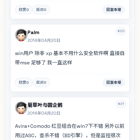
欣赏
0
反对
0
回复本楼
#20
Palm
2014年04月20日
win用户 除非 xp 基本不用什么安全软件啊 直接自
带mse 足够了 我一直这样
欣赏
0
反对
0
回复本楼
#21
菊草叶与圆企鹅
2014年04月20日
Avira+Comodo 红豆组合在win7下不错 另外以前
用过ASC，查杀不错（BD引擎），但是监控很次