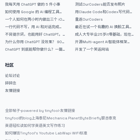
弃 ChatGPT
我每天用 ChatGPT 做的 5 件小事
测试OurCoders能否发布照片
如何使用 Google 的 AI 编程工具
用Claude Code和Codex写代码真
AntiGravity：独立开发者的新时代
的爽，但是App怎么挣钱还是很难啊
一个人如何在两小时内做出三个 iOS
重返OurCoders
武器
APP？｜AntiGravity + Gemini 3 实
一行代码不写，用 AI 和对话完成一
最近在试一个有趣的 AI 换脸工具，
战完整记录
个完整网站：《图书天堂》实战记录
效果挺不错
不背提示词，也能用好 ChatGPT。
成人大专毕业25岁it零基础，现在想
一个万能提问模板
考软件设计师，有什么好的建议吗，
为什么你用 ChatGPT 没效果？ 90%
开源Multi-agent AI智能体框架
谢谢！
的人第一步就问错了
aevatar.ai，欢迎大家贡献代码
ChatGPT 到底能帮你做什么？一篇
开发了一个笑话网站
给普通人的使用说明
社区
论坛讨论
碎碎念
友情链接
全部帖子
·
powered by tinyfool
·
友情链接
tinyfool的blog
上海泰尼
Mechanica Planet
ByteBriefly
银杏泰克
英语轻松读
如何学英语
英文写作练习
如何赚钱
Tinyfool's Youtube Lab
Wapi WIFI标准