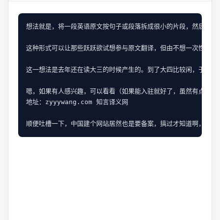
想法就是，将一段英语原文按句子或段落拆成很小的片段，然后发布
这种形式可以让那些跃跃欲试想参与原文翻译，但由不想一次性接手整
这一想法是去年还在读大三的时候产生的。到了大四比较闲，于是自
嗯，如果有人感兴趣，可以看看（如果能入驻就好了，虽然有点冷清）
地址：zyyywang.com 知言译义网
