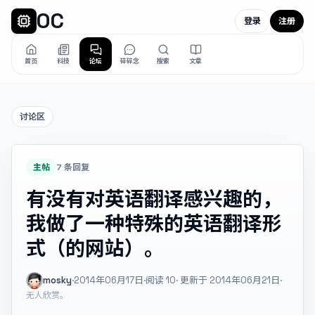
OC
登录
注册
首页
科技
论坛
碎碎念
搜索
文章
讨论区
主帖
7 条回复
有没有对英语翻译感兴趣的，
我做了一种特殊的英语翻译形
式（的网站）。
mosky
·
2014年06月17日
·
阅读
10
· 更新于 2014年06月21日
·
无人欣赏。