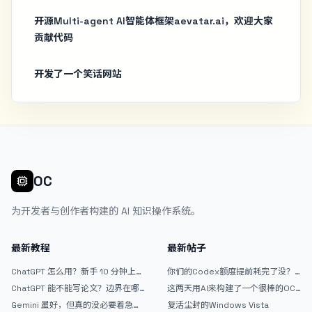
开源Multi-agent AI智能体框架aevatar.ai，欢迎大家
贡献代码
开发了一个笑话网站
OC
为开发者与创作者构建的 AI 知识操作系统。
最新教程
最新帖子
ChatGPT 怎么用？新手 10 分钟上手
你们的Codex额度提前耗完了没？
指南
戒断反应如何？
ChatGPT 能不能写论文？边界在哪
这两天用AI来构建了一个很棒的OC
里
论坛精华区
Gemini 虽好，但真的没必要着急放
复活尘封的Windows Vista