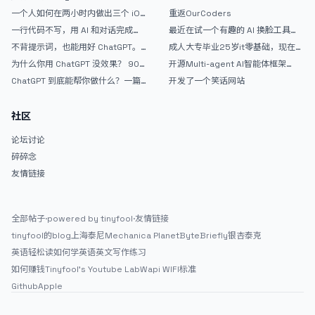
AntiGravity：独立开发者的新时代
的爽，但是App怎么挣钱还是很难啊
一个人如何在两小时内做出三个 iOS
重返OurCoders
武器
APP？｜AntiGravity + Gemini 3 实
一行代码不写，用 AI 和对话完成一
最近在试一个有趣的 AI 换脸工具，
战完整记录
个完整网站：《图书天堂》实战记录
效果挺不错
不背提示词，也能用好 ChatGPT。
成人大专毕业25岁it零基础，现在想
一个万能提问模板
考软件设计师，有什么好的建议吗，
为什么你用 ChatGPT 没效果？ 90%
开源Multi-agent AI智能体框架
谢谢！
的人第一步就问错了
aevatar.ai，欢迎大家贡献代码
ChatGPT 到底能帮你做什么？一篇
开发了一个笑话网站
给普通人的使用说明
社区
论坛讨论
碎碎念
友情链接
全部帖子
·
powered by tinyfool
·
友情链接
tinyfool的blog
上海泰尼
Mechanica Planet
ByteBriefly
银杏泰克
英语轻松读
如何学英语
英文写作练习
如何赚钱
Tinyfool's Youtube Lab
Wapi WIFI标准
Github
Apple