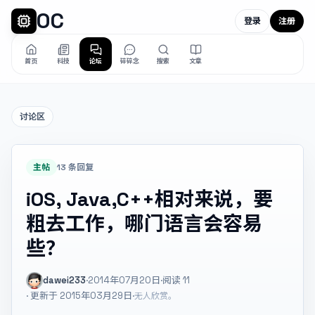
OC
登录
注册
首页
科技
论坛
碎碎念
搜索
文章
讨论区
主帖
13 条回复
iOS, Java,C++相对来说，要
粗去工作，哪门语言会容易
些？
dawei233
·
2014年07月20日
·
阅读
11
· 更新于 2015年03月29日
·
无人欣赏。