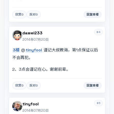
欣赏
0
反对
0
回复本楼
#4
dawei233
2014年07月20日
3楼
@
tinyfool
谨记大叔教诲，第1点保证以后
不会再犯。
2、3点会谨记在心。谢谢前辈。
欣赏
0
反对
0
回复本楼
#5
tinyfool
2014年07月20日