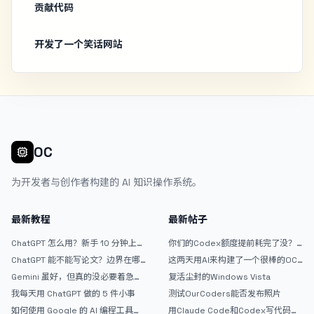
贡献代码
开发了一个笑话网站
OC
为开发者与创作者构建的 AI 知识操作系统。
最新教程
最新帖子
ChatGPT 怎么用？新手 10 分钟上手
你们的Codex额度提前耗完了没？
指南
戒断反应如何？
ChatGPT 能不能写论文？边界在哪
这两天用AI来构建了一个很棒的OC
里
论坛精华区
Gemini 虽好，但真的没必要着急放
复活尘封的Windows Vista
弃 ChatGPT
我每天用 ChatGPT 做的 5 件小事
测试OurCoders能否发布照片
如何使用 Google 的 AI 编程工具
用Claude Code和Codex写代码真