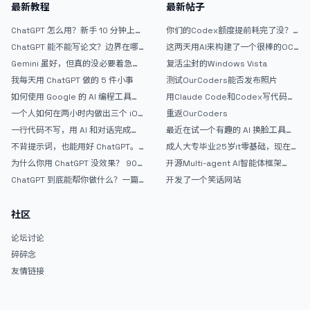
最新教程
最新帖子
ChatGPT 怎么用？新手 10 分钟上手
你们的Codex额度提前耗完了没？
指南
戒断反应如何？
ChatGPT 能不能写论文？边界在哪
这两天用AI来构建了一个很棒的OC
里
论坛精华区
Gemini 虽好，但真的没必要着急放
复活尘封的Windows Vista
弃 ChatGPT
我每天用 ChatGPT 做的 5 件小事
测试OurCoders能否发布照片
如何使用 Google 的 AI 编程工具
用Claude Code和Codex写代码真
AntiGravity：独立开发者的新时代
的爽，但是App怎么挣钱还是很难啊
一个人如何在两小时内做出三个 iOS
重返OurCoders
武器
APP？｜AntiGravity + Gemini 3 实
一行代码不写，用 AI 和对话完成一
最近在试一个有趣的 AI 换脸工具，
战完整记录
个完整网站：《图书天堂》实战记录
效果挺不错
不背提示词，也能用好 ChatGPT。
成人大专毕业25岁it零基础，现在想
一个万能提问模板
考软件设计师，有什么好的建议吗，
为什么你用 ChatGPT 没效果？ 90%
开源Multi-agent AI智能体框架
谢谢！
的人第一步就问错了
aevatar.ai，欢迎大家贡献代码
ChatGPT 到底能帮你做什么？一篇
开发了一个笑话网站
给普通人的使用说明
社区
论坛讨论
碎碎念
友情链接