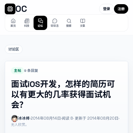
OC
登录
注册
首页
科技
论坛
碎碎念
搜索
文章
讨论区
主帖
9 条回复
面试iOS开发，怎样的简历可
以有更大的几率获得面试机
会？
冰冰棒
·
2014年08月14日
·
阅读
8
· 更新于 2014年08月20日
·
无人欣赏。