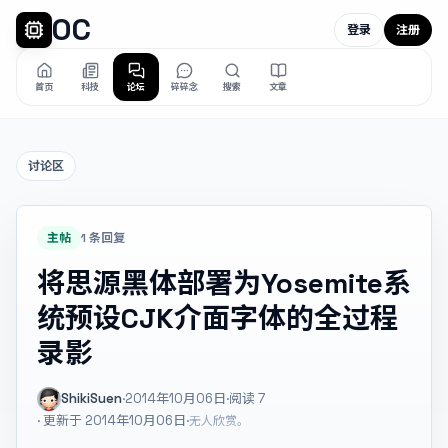
OC
登录
注册
首页
科技
论坛
碎碎念
搜索
文章
讨论区
主帖
1 条回复
将思源黑体部署为Yosemite系
统预设CJK介面字体的全过程
录影
ShikiSuen
·
2014年10月06日
·
阅读
7
· 更新于 2014年10月06日
·
无人欣赏。