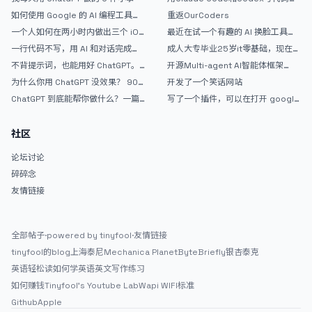
的爽，但是App怎么挣钱还是很难啊
如何使用 Google 的 AI 编程工具
重返OurCoders
AntiGravity：独立开发者的新时代
一个人如何在两小时内做出三个 iOS
最近在试一个有趣的 AI 换脸工具，
武器
APP？｜AntiGravity + Gemini 3 实
效果挺不错
一行代码不写，用 AI 和对话完成一
成人大专毕业25岁it零基础，现在想
战完整记录
个完整网站：《图书天堂》实战记录
考软件设计师，有什么好的建议吗，
不背提示词，也能用好 ChatGPT。
开源Multi-agent AI智能体框架
谢谢！
一个万能提问模板
aevatar.ai，欢迎大家贡献代码
为什么你用 ChatGPT 没效果？ 90%
开发了一个笑话网站
的人第一步就问错了
ChatGPT 到底能帮你做什么？一篇
写了一个插件，可以在打开 google
给普通人的使用说明
搜索的时候，把搜索词和对比词进行
对比，并在界面上展示出来
社区
论坛讨论
碎碎念
友情链接
全部帖子
·
powered by tinyfool
·
友情链接
tinyfool的blog
上海泰尼
Mechanica Planet
ByteBriefly
银杏泰克
英语轻松读
如何学英语
英文写作练习
如何赚钱
Tinyfool's Youtube Lab
Wapi WIFI标准
Github
Apple