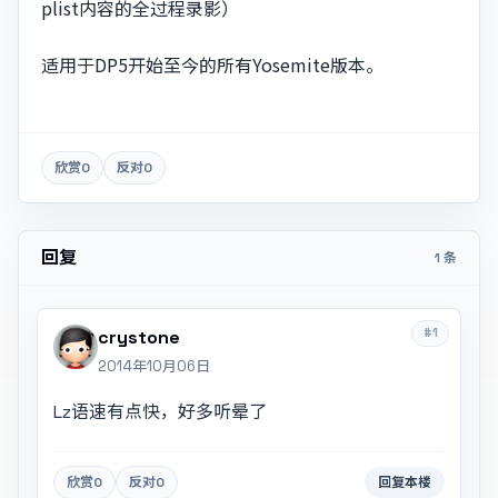
plist内容的全过程录影）
适用于DP5开始至今的所有Yosemite版本。
欣赏
0
反对
0
回复
1 条
#1
crystone
2014年10月06日
Lz语速有点快，好多听晕了
欣赏
0
反对
0
回复本楼