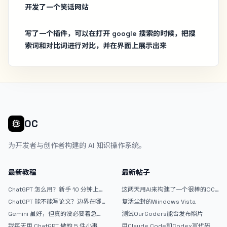
开发了一个笑话网站
写了一个插件，可以在打开 google 搜索的时候，把搜
索词和对比词进行对比，并在界面上展示出来
OC
为开发者与创作者构建的 AI 知识操作系统。
最新教程
最新帖子
ChatGPT 怎么用？新手 10 分钟上手
这两天用AI来构建了一个很棒的OC
指南
论坛精华区
ChatGPT 能不能写论文？边界在哪
复活尘封的Windows Vista
里
Gemini 虽好，但真的没必要着急放
测试OurCoders能否发布照片
弃 ChatGPT
我每天用 ChatGPT 做的 5 件小事
用Claude Code和Codex写代码真