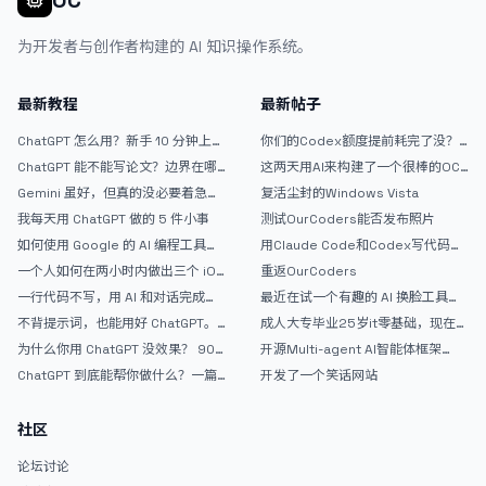
OC
为开发者与创作者构建的 AI 知识操作系统。
最新教程
最新帖子
ChatGPT 怎么用？新手 10 分钟上手
你们的Codex额度提前耗完了没？
指南
戒断反应如何？
ChatGPT 能不能写论文？边界在哪
这两天用AI来构建了一个很棒的OC
里
论坛精华区
Gemini 虽好，但真的没必要着急放
复活尘封的Windows Vista
弃 ChatGPT
我每天用 ChatGPT 做的 5 件小事
测试OurCoders能否发布照片
如何使用 Google 的 AI 编程工具
用Claude Code和Codex写代码真
AntiGravity：独立开发者的新时代
的爽，但是App怎么挣钱还是很难啊
一个人如何在两小时内做出三个 iOS
重返OurCoders
武器
APP？｜AntiGravity + Gemini 3 实
一行代码不写，用 AI 和对话完成一
最近在试一个有趣的 AI 换脸工具，
战完整记录
个完整网站：《图书天堂》实战记录
效果挺不错
不背提示词，也能用好 ChatGPT。
成人大专毕业25岁it零基础，现在想
一个万能提问模板
考软件设计师，有什么好的建议吗，
为什么你用 ChatGPT 没效果？ 90%
开源Multi-agent AI智能体框架
谢谢！
的人第一步就问错了
aevatar.ai，欢迎大家贡献代码
ChatGPT 到底能帮你做什么？一篇
开发了一个笑话网站
给普通人的使用说明
社区
论坛讨论