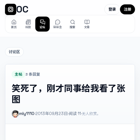
OC
登录
注册
首页
科技
论坛
碎碎念
搜索
文章
讨论区
主帖
3 条回复
笑死了，刚才同事给我看了张
图
mly1110
·
2013年09月23日
·
阅读
11
·
无人欣赏。