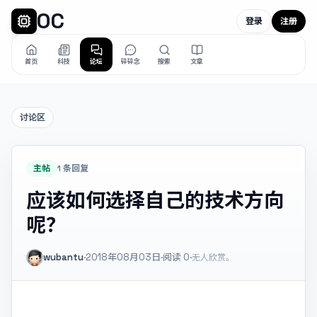
OC
登录
注册
首页
科技
论坛
碎碎念
搜索
文章
讨论区
主帖
1 条回复
应该如何选择自己的技术方向
呢？
wubantu
·
2018年08月03日
·
阅读
0
·
无人欣赏。