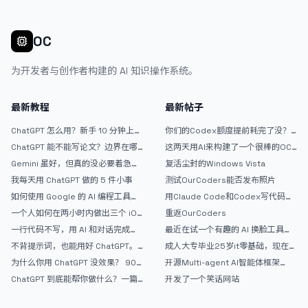
OC
为开发者与创作者构建的 AI 知识操作系统。
最新教程
最新帖子
ChatGPT 怎么用？新手 10 分钟上手
你们的Codex额度提前耗完了没？
指南
戒断反应如何？
ChatGPT 能不能写论文？边界在哪
这两天用AI来构建了一个很棒的OC
里
论坛精华区
Gemini 虽好，但真的没必要着急放
复活尘封的Windows Vista
弃 ChatGPT
我每天用 ChatGPT 做的 5 件小事
测试OurCoders能否发布照片
如何使用 Google 的 AI 编程工具
用Claude Code和Codex写代码真
AntiGravity：独立开发者的新时代
的爽，但是App怎么挣钱还是很难啊
一个人如何在两小时内做出三个 iOS
重返OurCoders
武器
APP？｜AntiGravity + Gemini 3 实
一行代码不写，用 AI 和对话完成一
最近在试一个有趣的 AI 换脸工具，
战完整记录
个完整网站：《图书天堂》实战记录
效果挺不错
不背提示词，也能用好 ChatGPT。
成人大专毕业25岁it零基础，现在想
一个万能提问模板
考软件设计师，有什么好的建议吗，
为什么你用 ChatGPT 没效果？ 90%
开源Multi-agent AI智能体框架
谢谢！
的人第一步就问错了
aevatar.ai，欢迎大家贡献代码
ChatGPT 到底能帮你做什么？一篇
开发了一个笑话网站
给普通人的使用说明