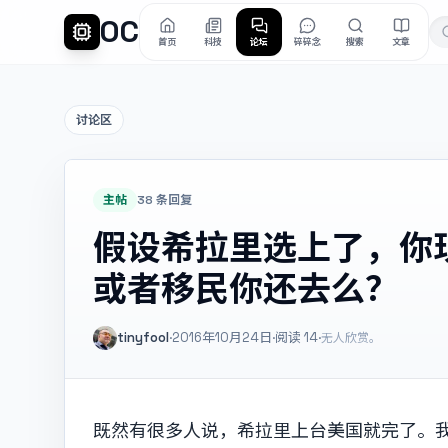
OC
首页
科技
论坛
碎碎念
搜索
文章
讨论区
主帖
38 条回复
假设希拉里选上了，你
或者移民你还去么？
tinyfool
·
2016年10月24日
·
阅读
14
·
无人欣赏。
既然有很多人说，希拉里上台美国就完了。