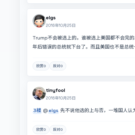
elgs
2016年10月25日
Trump不会被选上的。谁被选上美国都不会完
年后错误的总统就下台了。而且美国也不是总统
欣赏
0
反对
0
tinyfool
2016年10月25日
3楼
@
elgs
先不说他选的上与否，一堆国人认为
欣赏
0
反对
0