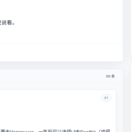
说说看。
38 条
#1
去Vancouver，一年后可以选择L1去Seattle（或留