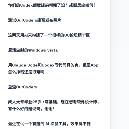
你们的Codex额度提前耗完了没？戒断反应如何？
测试OurCoders能否发布照片
这两天用AI来构建了一个很棒的OC论坛精华区
复活尘封的Windows Vista
用Claude Code和Codex写代码真的爽，但是App
怎么挣钱还是很难啊
重返OurCoders
成人大专毕业25岁it零基础，现在想考软件设计师，
有什么好的建议吗，谢谢！
最近在试一个有趣的 AI 换脸工具，效果挺不错