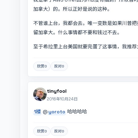
加拿大）的。所以正好是说的这种。
不管谁上台，我都会去。唯一变数是如果川普把
留加拿大。什么事情都不要和钱过不去。
至于希拉里上台美国就要完蛋了这事情，我推荐大家看So
欣赏
0
反对
0
tinyfool
2016年10月24日
1楼
@
yoroto
哈哈哈哈
欣赏
0
反对
0