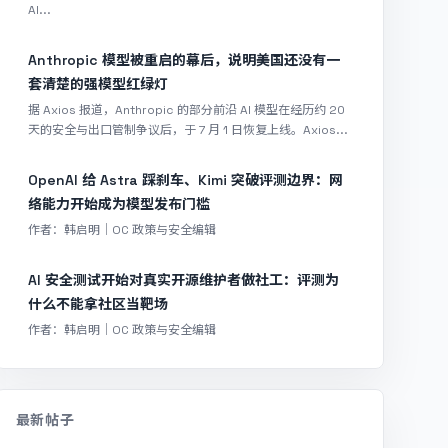
AI...
Anthropic 模型被重启的幕后，说明美国还没有一
套清楚的强模型红绿灯
据 Axios 报道，Anthropic 的部分前沿 AI 模型在经历约 20
天的安全与出口管制争议后，于 7 月 1 日恢复上线。Axios...
OpenAI 给 Astra 踩刹车、Kimi 突破评测边界：网
络能力开始成为模型发布门槛
作者：韩启明｜OC 政策与安全编辑
AI 安全测试开始对真实开源维护者做社工：评测为
什么不能拿社区当靶场
作者：韩启明｜OC 政策与安全编辑
最新帖子