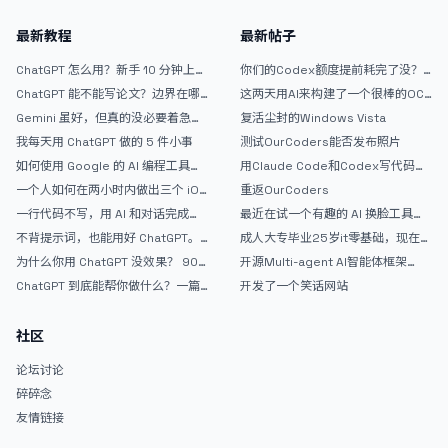
最新教程
最新帖子
ChatGPT 怎么用？新手 10 分钟上手
你们的Codex额度提前耗完了没？
指南
戒断反应如何？
ChatGPT 能不能写论文？边界在哪
这两天用AI来构建了一个很棒的OC
里
论坛精华区
Gemini 虽好，但真的没必要着急放
复活尘封的Windows Vista
弃 ChatGPT
我每天用 ChatGPT 做的 5 件小事
测试OurCoders能否发布照片
如何使用 Google 的 AI 编程工具
用Claude Code和Codex写代码真
AntiGravity：独立开发者的新时代
的爽，但是App怎么挣钱还是很难啊
一个人如何在两小时内做出三个 iOS
重返OurCoders
武器
APP？｜AntiGravity + Gemini 3 实
一行代码不写，用 AI 和对话完成一
最近在试一个有趣的 AI 换脸工具，
战完整记录
个完整网站：《图书天堂》实战记录
效果挺不错
不背提示词，也能用好 ChatGPT。
成人大专毕业25岁it零基础，现在想
一个万能提问模板
考软件设计师，有什么好的建议吗，
为什么你用 ChatGPT 没效果？ 90%
开源Multi-agent AI智能体框架
谢谢！
的人第一步就问错了
aevatar.ai，欢迎大家贡献代码
ChatGPT 到底能帮你做什么？一篇
开发了一个笑话网站
给普通人的使用说明
社区
论坛讨论
碎碎念
友情链接