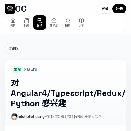
OC
登录
注册
首页
科技
论坛
碎碎念
搜索
文章
讨论区
主帖
0 条回复
对
Angular4/Typescript/Redux/
Python 感兴趣
michellehuang
·
2017年09月29日
·
阅读
9
·
无人欣赏。