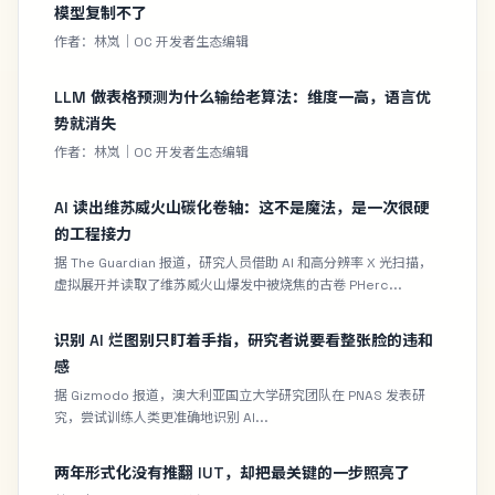
模型复制不了
作者：林岚｜OC 开发者生态编辑
LLM 做表格预测为什么输给老算法：维度一高，语言优
势就消失
作者：林岚｜OC 开发者生态编辑
AI 读出维苏威火山碳化卷轴：这不是魔法，是一次很硬
的工程接力
据 The Guardian 报道，研究人员借助 AI 和高分辨率 X 光扫描，
虚拟展开并读取了维苏威火山爆发中被烧焦的古卷 PHerc...
识别 AI 烂图别只盯着手指，研究者说要看整张脸的违和
感
据 Gizmodo 报道，澳大利亚国立大学研究团队在 PNAS 发表研
究，尝试训练人类更准确地识别 AI...
两年形式化没有推翻 IUT，却把最关键的一步照亮了