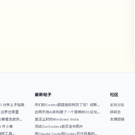
最新帖子
社区
10 分钟上手指南
你们的Codex额度提前耗完了没？戒断
论坛讨论
反应如何？
文？边界在哪里
这两天用AI来构建了一个很棒的OC论坛
碎碎念
精华区
没必要着急放弃
复活尘封的Windows Vista
友情链接
 5 件小事
测试OurCoders能否发布照片
 编程工具
用Claude Code和Codex写代码真的