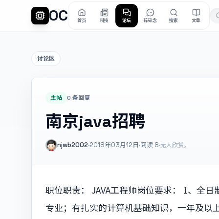
OC
首页
科技
论坛
碎碎念
搜索
文章
讨论区
主帖
0 条回复
南京java招聘
njwb2002
·
2018年03月12日
·
阅读
8
·
无人欣赏。
职位职责： JAVA工程师岗位要求： 1、
专业；有扎实的计算机基础知识，一年及以上JA