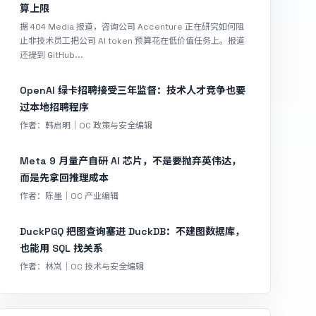
算上限
据 404 Media 报道，咨询公司 Accenture 正在研究如何阻
止非技术员工把公司 AI token 预算花在低价值任务上。报道
还提到 GitHub...
OpenAI 绿卡招聘接受三年监督：技术人才竞争也要
过本地招聘程序
作者：韩启明｜OC 政策与安全编辑
Meta 9 月量产自研 AI 芯片，不是要抛弃英伟达，
而是先拿回推理成本
作者：陈墨｜OC 产业编辑
DuckPGQ 把图查询塞进 DuckDB：不建图数据库，
也能用 SQL 找关系
作者：林岚｜OC 技术与安全编辑