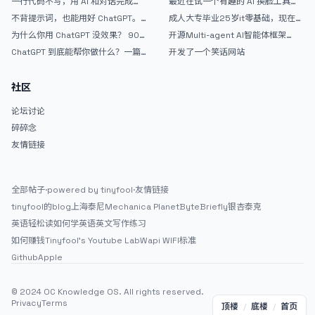
一行代码不写，用 AI 和对话完成一
最近在试一个有趣的 AI 换脸工具，
战完整记录
个完整网站：《图书天堂》实战记录
效果挺不错
不背提示词，也能用好 ChatGPT。
成人大专毕业25岁it零基础，现在想
一个万能提问模板
考软件设计师，有什么好的建议吗，
为什么你用 ChatGPT 没效果？ 90%
开源Multi-agent AI智能体框架
谢谢！
的人第一步就问错了
aevatar.ai，欢迎大家贡献代码
ChatGPT 到底能帮你做什么？一篇
开发了一个笑话网站
给普通人的使用说明
社区
论坛讨论
碎碎念
友情链接
全部帖子
·
powered by tinyfool
·
友情链接
tinyfool的blog
上海泰尼
Mechanica Planet
ByteBriefly
银杏泰克
英语轻松读
如何学英语
英文写作练习
如何赚钱
Tinyfool's Youtube Lab
Wapi WIFI标准
Github
Apple
© 2024 OC Knowledge OS. All rights reserved.
Privacy
Terms
顶楼
/
底楼
/
首页