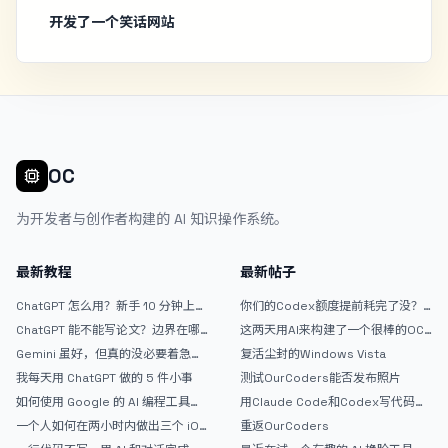
开发了一个笑话网站
OC
为开发者与创作者构建的 AI 知识操作系统。
最新教程
最新帖子
ChatGPT 怎么用？新手 10 分钟上手
你们的Codex额度提前耗完了没？
指南
戒断反应如何？
ChatGPT 能不能写论文？边界在哪
这两天用AI来构建了一个很棒的OC
里
论坛精华区
Gemini 虽好，但真的没必要着急放
复活尘封的Windows Vista
弃 ChatGPT
我每天用 ChatGPT 做的 5 件小事
测试OurCoders能否发布照片
如何使用 Google 的 AI 编程工具
用Claude Code和Codex写代码真
AntiGravity：独立开发者的新时代
的爽，但是App怎么挣钱还是很难啊
一个人如何在两小时内做出三个 iOS
重返OurCoders
武器
APP？｜AntiGravity + Gemini 3 实