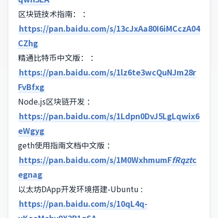
区块链技术指南： ：
https://pan.baidu.com/s/13cJxAa80I6iMCczA04
CZhg
精通比特币中文版： ：
https://pan.baidu.com/s/1lz6te3wcQuNJm28r
FvBfxg
Node.js区块链开发 ：
https://pan.baidu.com/s/1Ldpn0DvJ5LgLqwix6
eWgyg
geth使用指南文档中文版 ：
https://pan.baidu.com/s/1M0WxhmumF
fRqzt
c
egnag
以太坊DApp开发环境搭建-Ubuntu :
https://pan.baidu.com/s/10qL4q-
uKooMehv9X2R1qSA