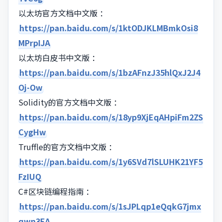
以太坊官方文档中文版 ：
https://pan.baidu.com/s/1ktODJKLMBmkOsi8
MPrpIJA
以太坊白皮书中文版 ：
https://pan.baidu.com/s/1bzAFnzJ35hlQxJ2J4
Oj-Ow
Solidity的官方文档中文版 ：
https://pan.baidu.com/s/18yp9XjEqAHpiFm2ZS
CygHw
Truffle的官方文档中文版 ：
https://pan.baidu.com/s/1y6SVd7lSLUHK21YF5
FzIUQ
C#区块链编程指南 ：
https://pan.baidu.com/s/1sJPLqp1eQqkG7jmx
qwn3EA