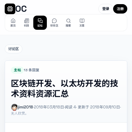
OC
登录
注册
首页
科技
论坛
碎碎念
搜索
文章
讨论区
主帖
13 条回复
区块链开发、以太坊开发的技
术资料资源汇总
jimi2018
·
2018年03月18日
·
阅读
4
· 更新于 2018年09月10日
·
无人欣赏。