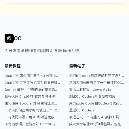
啥也做不了，就无精打采的，困。</p> <p>我做了一个Prompt
Notebook，专门用来收藏或者记录自己手搓的生图提示词。带
Chrome一键收藏插件。支持AI优化提示词。支持提示词中提取常用字
段作为提示词百科词汇。也自带生图功能用来测提示词。但是要搭配
Cloudflare R2+Worker的图床。</p> <p>今天主要是做一个AI模特的
资产库。将常用的AI模特固定下来，进行身份设定，以及模特的一些角
色定妆图。之后生图可以直接调用AI模特自动作为垫图。</p> <p>这是
OC
AI模特资产库的界面： <img
src="/upload/thread/202608/42b5f73e-938f-45de-b74e-
为开发者与创作者构建的 AI 知识操作系统。
da69da9d72a8.webp" alt="1bb0d28b-c7dd-4327-bafa-
26b60323cbed" /> 这是主界面的提示词瀑布流，支持关键词或标签
搜索： <img src="/upload/thread/202608/3e15b6e7-345f-
最新教程
最新帖子
48b4-aeff-1bbd89afe9d3.webp" alt="ab998e2f-9ccc-4173-
832f-223aa6c6fa81" /> 这是提示词笔记的预览界面，可以复制提示
ChatGPT 怎么用？新手 10 分钟上手
你们的Codex额度提前耗完了没？
指南
戒断反应如何？
词，分享提示词，点击分享还有分享短链：
ChatGPT 能不能写论文？边界在哪
这两天用AI来构建了一个很棒的OC
（https://prompt.jintao.co.uk/share/20260806LfsmY） <img
里
论坛精华区
Gemini 虽好，但真的没必要着急放
复活尘封的Windows Vista
src="/upload/thread/202608/bab31972-0468-4582-b873-
弃 ChatGPT
我每天用 ChatGPT 做的 5 件小事
测试OurCoders能否发布照片
6309233254a6.webp" alt="20260806-201213" /> 可惜现在没额
如何使用 Google 的 AI 编程工具
用Claude Code和Codex写代码真
度了，我又不想换模型折腾。现在还有些界面细节和小功能需要落地完
AntiGravity：独立开发者的新时代
的爽，但是App怎么挣钱还是很难啊
善，可能还要虫子要抓。弄好了，打算放GitHub开源。</p> <p>有朋
一个人如何在两小时内做出三个 iOS
重返OurCoders
武器
APP？｜AntiGravity + Gemini 3 实
友想试试的么？</p>
一行代码不写，用 AI 和对话完成一
最近在试一个有趣的 AI 换脸工具，
战完整记录
个完整网站：《图书天堂》实战记录
效果挺不错
不背提示词，也能用好 ChatGPT。
成人大专毕业25岁it零基础，现在想
一个万能提问模板
考软件设计师，有什么好的建议吗，