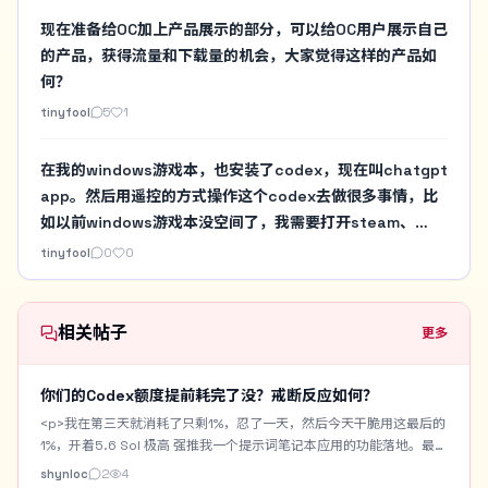
现在准备给OC加上产品展示的部分，可以给OC用户展示自己
的产品，获得流量和下载量的机会，大家觉得这样的产品如
何？
tinyfool
5
1
在我的windows游戏本，也安装了codex，现在叫chatgpt
app。然后用遥控的方式操作这个codex去做很多事情，比
如以前windows游戏本没空间了，我需要打开steam、
gog、战网，然后手工看一堆目录的占用。现在直接用
tinyfool
0
0
codex做个扫描。然后决定要不要暂时删除某个游戏啥的。
以前要在windows游戏本实验一些必须N卡的AI项目要自己
去安装，现在也都交给Codex来做，我就在我习惯的mac环
相关帖子
更多
境下遥控即可
你们的Codex额度提前耗完了没？戒断反应如何？
<p>我在第三天就消耗了只剩1%，忍了一天，然后今天干脆用这最后的
1%，开着5.6 Sol 极高 强推我一个提示词笔记本应用的功能落地。最终
用时3小时，居然还是跑完了。但是现在还是出现一些戒断反应，感觉
shynloc
2
4