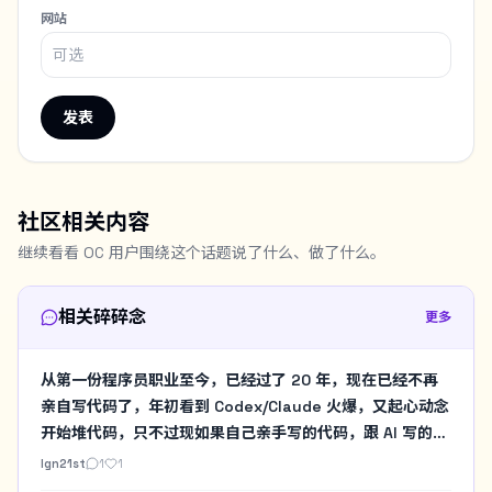
网站
发表
社区相关内容
继续看看 OC 用户围绕这个话题说了什么、做了什么。
相关碎碎念
更多
从第一份程序员职业至今，已经过了 20 年，现在已经不再
亲自写代码了，年初看到 Codex/Claude 火爆，又起心动念
开始堆代码，只不过现如果自己亲手写的代码，跟 AI 写的代
码放在一起，我开始有种耻感涌上来。是到了把关注点挪到
lgn21st
1
1
像我这种老登程序员的生活上的时候了。