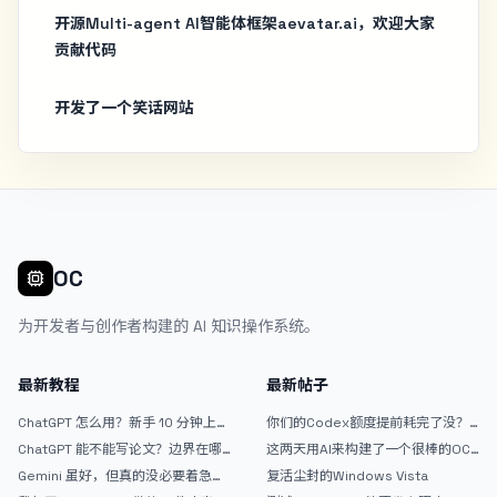
开源Multi-agent AI智能体框架aevatar.ai，欢迎大家
贡献代码
开发了一个笑话网站
OC
为开发者与创作者构建的 AI 知识操作系统。
最新教程
最新帖子
ChatGPT 怎么用？新手 10 分钟上手
你们的Codex额度提前耗完了没？
指南
戒断反应如何？
ChatGPT 能不能写论文？边界在哪
这两天用AI来构建了一个很棒的OC
里
论坛精华区
Gemini 虽好，但真的没必要着急放
复活尘封的Windows Vista
弃 ChatGPT