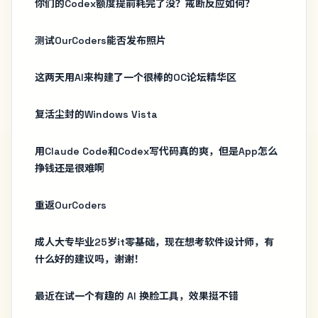
你们的Codex额度提前耗完了没？戒断反应如何？
测试OurCoders能否发布照片
这两天用AI来构建了一个很棒的OC论坛精华区
复活尘封的Windows Vista
用Claude Code和Codex写代码真的爽，但是App怎么
挣钱还是很难啊
重返OurCoders
成人大专毕业25岁it零基础，现在想考软件设计师，有
什么好的建议吗，谢谢！
最近在试一个有趣的 AI 换脸工具，效果挺不错