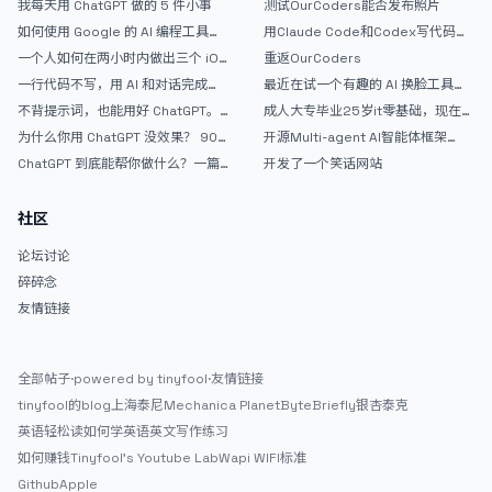
我每天用 ChatGPT 做的 5 件小事
测试OurCoders能否发布照片
如何使用 Google 的 AI 编程工具
用Claude Code和Codex写代码真
AntiGravity：独立开发者的新时代
的爽，但是App怎么挣钱还是很难啊
一个人如何在两小时内做出三个 iOS
重返OurCoders
武器
APP？｜AntiGravity + Gemini 3 实
一行代码不写，用 AI 和对话完成一
最近在试一个有趣的 AI 换脸工具，
战完整记录
个完整网站：《图书天堂》实战记录
效果挺不错
不背提示词，也能用好 ChatGPT。
成人大专毕业25岁it零基础，现在想
一个万能提问模板
考软件设计师，有什么好的建议吗，
为什么你用 ChatGPT 没效果？ 90%
开源Multi-agent AI智能体框架
谢谢！
的人第一步就问错了
aevatar.ai，欢迎大家贡献代码
ChatGPT 到底能帮你做什么？一篇
开发了一个笑话网站
给普通人的使用说明
社区
论坛讨论
碎碎念
友情链接
全部帖子
·
powered by tinyfool
·
友情链接
tinyfool的blog
上海泰尼
Mechanica Planet
ByteBriefly
银杏泰克
英语轻松读
如何学英语
英文写作练习
如何赚钱
Tinyfool's Youtube Lab
Wapi WIFI标准
Github
Apple