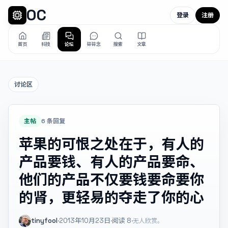
OC
登录
注册
首页
科技
论坛
碎碎念
搜索
文章
讨论区
主帖
6 条回复
苹果的可恨之处在于，有人的
产品要钱、有人的产品要命、
他们的产品不仅要钱要命要你
的肾，更轻易的夺走了你的心
tinyfool
·
2013年10月23日
·
阅读
8
·
无人欣赏。