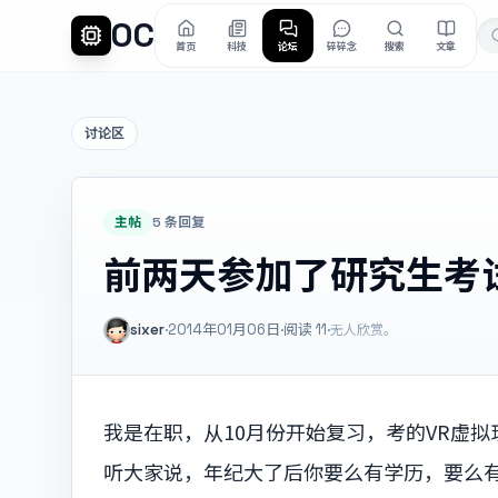
OC
首页
科技
论坛
碎碎念
搜索
文章
讨论区
主帖
5 条回复
前两天参加了研究生考
sixer
·
2014年01月06日
·
阅读
11
·
无人欣赏。
我是在职，从10月份开始复习，考的VR虚
听大家说，年纪大了后你要么有学历，要么