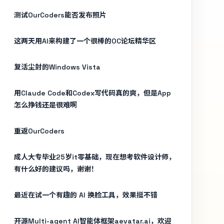
测试OurCoders能否发布照片
这两天用AI来构建了一个很棒的OC论坛精华区
复活尘封的Windows Vista
用Claude Code和Codex写代码真的爽，但是App
怎么挣钱还是很难啊
重返OurCoders
成人大专毕业25岁it零基础，现在想考软件设计师，
有什么好的建议吗，谢谢！
最近在试一个有趣的 AI 换脸工具，效果挺不错
开源Multi-agent AI智能体框架aevatar.ai，欢迎