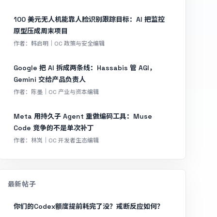
100 美元无人机能靠人脸识别跟踪目标：AI 把监控
原型压成周末项目
作者：韩启明｜OC 政策与安全编辑
Google 把 AI 拆成两条线：Hassabis 管 AGI，
Gemini 交给产品负责人
作者：陈墨｜OC 产业与资本编辑
Meta 用持久子 Agent 重做编码工具：Muse
Code 竞争的不是单次补丁
作者：林岚｜OC 开发者生态编辑
最新帖子
你们的Codex额度提前耗完了没？戒断反应如何？