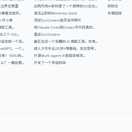
反应如何？
文？边界在哪里
这两天用AI来构建了一个很棒的OC论坛
碎碎念
精华区
没必要着急放弃
复活尘封的Windows Vista
友情链接
 5 件小事
测试OurCoders能否发布照片
 编程工具
用Claude Code和Codex写代码真的
开发者的新时代武器
爽，但是App怎么挣钱还是很难啊
三个 iOS
重返OurCoders
Gemini 3 实战完
和对话完成一个完
最近在试一个有趣的 AI 换脸工具，效果
战记录
挺不错
atGPT。一个
成人大专毕业25岁it零基础，现在想考软
件设计师，有什么好的建议吗，谢谢！
90% 的
开源Multi-agent AI智能体框架
aevatar.ai，欢迎大家贡献代码
做什么？一篇给普
开发了一个笑话网站