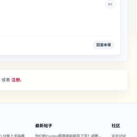
#5
回复本楼
录
或者
注册
。
最新帖子
社区
10 分钟上手指南
你们的Codex额度提前耗完了没？戒断
论坛讨论