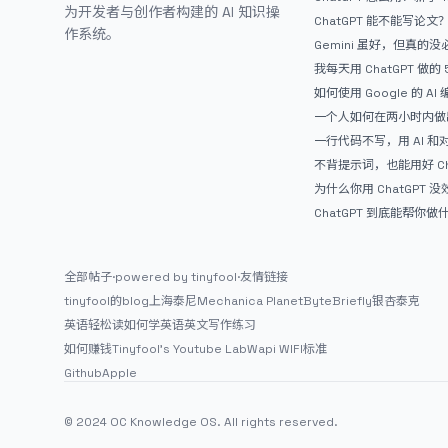
为开发者与创作者构建的 AI 知识操
ChatGPT 能不能写论
作系统。
Gemini 虽好，但真的
ChatGPT
我每天用 ChatGPT 做的
如何使用 Google 的 AI
AntiGravity：独立
一个人如何在两小时内做出
APP？｜AntiGravity + 
一行代码不写，用 AI 
整记录
整网站：《图书天堂》实
不背提示词，也能用好 Ch
万能提问模板
为什么你用 ChatGPT 没效果？ 
人第一步就问错了
ChatGPT 到底能帮你
通人的使用说明
全部帖子
·
powered by tinyfool
·
友情链接
tinyfool的blog
上海泰尼
Mechanica Planet
ByteBriefly
银杏泰克
英语轻松读
如何学英语
英文写作练习
如何赚钱
Tinyfool's Youtube Lab
Wapi WIFI标准
Github
Apple
© 2024 OC Knowledge OS. All rights reserved.