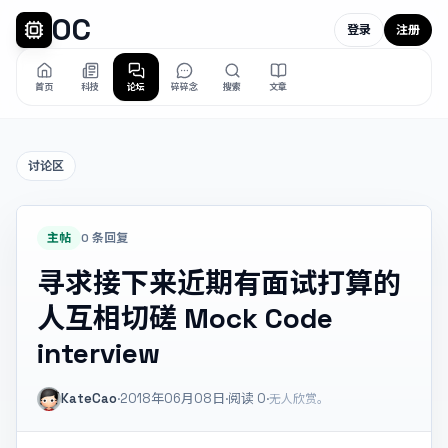
OC
登录
注册
首页
科技
论坛
碎碎念
搜索
文章
讨论区
主帖
0 条回复
寻求接下来近期有面试打算的
人互相切磋 Mock Code
interview
KateCao
·
2018年06月08日
·
阅读
0
·
无人欣赏。