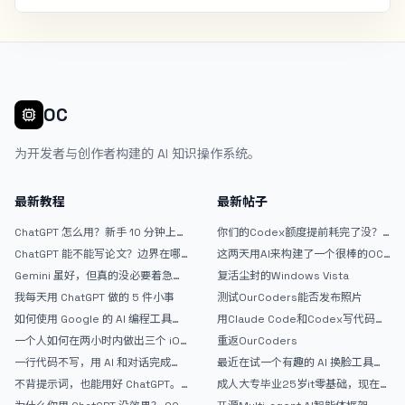
OC
为开发者与创作者构建的 AI 知识操作系统。
最新教程
最新帖子
ChatGPT 怎么用？新手 10 分钟上手
你们的Codex额度提前耗完了没？
指南
戒断反应如何？
ChatGPT 能不能写论文？边界在哪
这两天用AI来构建了一个很棒的OC
里
论坛精华区
Gemini 虽好，但真的没必要着急放
复活尘封的Windows Vista
弃 ChatGPT
我每天用 ChatGPT 做的 5 件小事
测试OurCoders能否发布照片
如何使用 Google 的 AI 编程工具
用Claude Code和Codex写代码真
AntiGravity：独立开发者的新时代
的爽，但是App怎么挣钱还是很难啊
一个人如何在两小时内做出三个 iOS
重返OurCoders
武器
APP？｜AntiGravity + Gemini 3 实
一行代码不写，用 AI 和对话完成一
最近在试一个有趣的 AI 换脸工具，
战完整记录
个完整网站：《图书天堂》实战记录
效果挺不错
不背提示词，也能用好 ChatGPT。
成人大专毕业25岁it零基础，现在想
一个万能提问模板
考软件设计师，有什么好的建议吗，