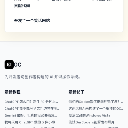
贡献代码
开发了一个笑话网站
OC
为开发者与创作者构建的 AI 知识操作系统。
最新教程
最新帖子
ChatGPT 怎么用？新手 10 分钟上手
你们的Codex额度提前耗完了没？
指南
戒断反应如何？
ChatGPT 能不能写论文？边界在哪
这两天用AI来构建了一个很棒的OC
里
论坛精华区
Gemini 虽好，但真的没必要着急放
复活尘封的Windows Vista
弃 ChatGPT
我每天用 ChatGPT 做的 5 件小事
测试OurCoders能否发布照片