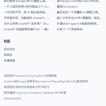
如何使用 Google 的 AI 编程工具
用Claude Code和Codex写代码真
AntiGravity：独立开发者的新时代
的爽，但是App怎么挣钱还是很难啊
一个人如何在两小时内做出三个 iOS
重返OurCoders
武器
APP？｜AntiGravity + Gemini 3 实
一行代码不写，用 AI 和对话完成一
最近在试一个有趣的 AI 换脸工具，
战完整记录
个完整网站：《图书天堂》实战记录
效果挺不错
不背提示词，也能用好 ChatGPT。
成人大专毕业25岁it零基础，现在想
一个万能提问模板
考软件设计师，有什么好的建议吗，
为什么你用 ChatGPT 没效果？ 90%
开源Multi-agent AI智能体框架
谢谢！
的人第一步就问错了
aevatar.ai，欢迎大家贡献代码
ChatGPT 到底能帮你做什么？一篇
开发了一个笑话网站
给普通人的使用说明
社区
论坛讨论
碎碎念
友情链接
全部帖子
·
powered by tinyfool
·
友情链接
tinyfool的blog
上海泰尼
Mechanica Planet
ByteBriefly
银杏泰克
英语轻松读
如何学英语
英文写作练习
如何赚钱
Tinyfool's Youtube Lab
Wapi WIFI标准
Github
Apple