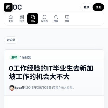
OC
登录
注册
首页
科技
论坛
碎碎念
搜索
文章
讨论区
主帖
5 条回复
0工作经验的IT毕业生去新加
坡工作的机会大不大
tpcx51
·
2018年09月09日
·
阅读
1
·
无人欣赏。