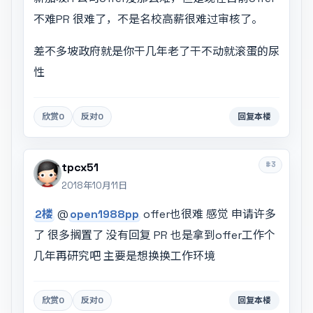
不难PR 很难了，不是名校高薪很难过审核了。
差不多坡政府就是你干几年老了干不动就滚蛋的尿
性
欣赏
0
反对
0
回复本楼
#3
tpcx51
2018年10月11日
2楼
@
open1988pp
offer也很难 感觉 申请许多
了 很多搁置了 没有回复 PR 也是拿到offer工作个
几年再研究吧 主要是想换换工作环境
欣赏
0
反对
0
回复本楼