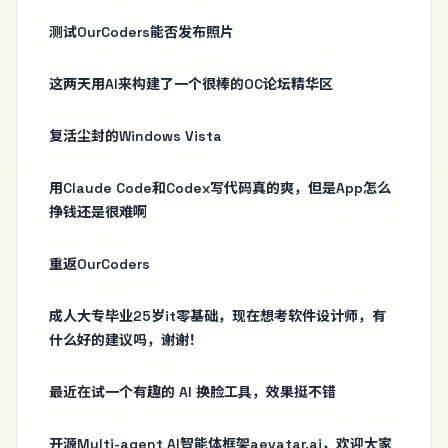
测试OurCoders能否发布照片
这两天用AI来构建了一个很棒的OC论坛精华区
复活尘封的Windows Vista
用Claude Code和Codex写代码真的爽，但是App怎么
挣钱还是很难啊
重返OurCoders
成人大专毕业25岁it零基础，现在想考软件设计师，有
什么好的建议吗，谢谢！
最近在试一个有趣的 AI 换脸工具，效果挺不错
开源Multi-agent AI智能体框架aevatar.ai，欢迎大家