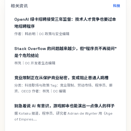
相关资讯
科技
OpenAI 绿卡招聘接受三年监督：技术人才竞争也要过本
地招聘程序
作者：韩启明｜OC 政策与安全编辑
Stack Overflow 的问题越来越少，但“程序员不再提问”
是个危险结论
林岚｜OC 开发者生态编辑
竞业限制正在从保护商业秘密，变成阻止普通人跳槽
分类：科技职场与政策 Tag：竞业限制、劳动市场、程序员、薪
资、OECD 作者：林岚｜OC 编辑
别急着说 AI 有意识，游戏脚本也能演出一点像人的样子
据 Kotaku 报道，程序员、研究者 Adrian de Wynter 用《Age
of Empires...