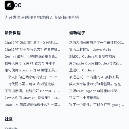
OC
为开发者与创作者构建的 AI 知识操作系统。
最新教程
最新帖子
ChatGPT 怎么用？新手 10 分钟上手
这两天用AI来构建了一个很棒的OC
指南
论坛精华区
ChatGPT 能不能写论文？边界在哪
复活尘封的Windows Vista
里
Gemini 虽好，但真的没必要着急放
测试OurCoders能否发布照片
弃 ChatGPT
我每天用 ChatGPT 做的 5 件小事
用Claude Code和Codex写代码真
的爽，但是App怎么挣钱还是很难啊
如何使用 Google 的 AI 编程工具
重返OurCoders
AntiGravity：独立开发者的新时代
一个人如何在两小时内做出三个 iOS
最近在试一个有趣的 AI 换脸工具，
武器
APP？｜AntiGravity + Gemini 3 实
效果挺不错
一行代码不写，用 AI 和对话完成一
成人大专毕业25岁it零基础，现在想
战完整记录
个完整网站：《图书天堂》实战记录
考软件设计师，有什么好的建议吗，
不背提示词，也能用好 ChatGPT。
开源Multi-agent AI智能体框架
谢谢！
一个万能提问模板
aevatar.ai，欢迎大家贡献代码
为什么你用 ChatGPT 没效果？ 90%
开发了一个笑话网站
的人第一步就问错了
ChatGPT 到底能帮你做什么？一篇
写了一个插件，可以在打开 google
给普通人的使用说明
搜索的时候，把搜索词和对比词进行
对比，并在界面上展示出来
社区
论坛讨论