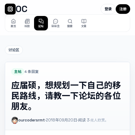
OC
登录
注册
首页
科技
论坛
碎碎念
搜索
文章
讨论区
主帖
4 条回复
应届硕，想规划一下自己的移
民路线，请教一下论坛的各位
朋友。
ourcodersrmt
·
2018年09月20日
·
阅读
3
·
无人欣赏。