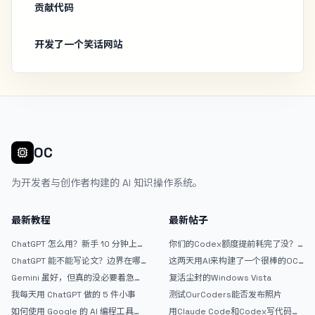
贡献代码
开发了一个笑话网站
OC
为开发者与创作者构建的 AI 知识操作系统。
最新教程
最新帖子
ChatGPT 怎么用？新手 10 分钟上手
你们的Codex额度提前耗完了没？
指南
戒断反应如何？
ChatGPT 能不能写论文？边界在哪
这两天用AI来构建了一个很棒的OC
里
论坛精华区
Gemini 虽好，但真的没必要着急放
复活尘封的Windows Vista
弃 ChatGPT
我每天用 ChatGPT 做的 5 件小事
测试OurCoders能否发布照片
如何使用 Google 的 AI 编程工具
用Claude Code和Codex写代码真