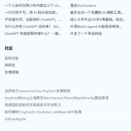
AntiGravity：独立开发者的新时代
的爽，但是App怎么挣钱还是很难啊
一个人如何在两小时内做出三个 iOS
重返OurCoders
武器
APP？｜AntiGravity + Gemini 3 实
一行代码不写，用 AI 和对话完成一
最近在试一个有趣的 AI 换脸工具，
战完整记录
个完整网站：《图书天堂》实战记录
效果挺不错
不背提示词，也能用好 ChatGPT。
成人大专毕业25岁it零基础，现在想
一个万能提问模板
考软件设计师，有什么好的建议吗，
为什么你用 ChatGPT 没效果？ 90%
开源Multi-agent AI智能体框架
谢谢！
的人第一步就问错了
aevatar.ai，欢迎大家贡献代码
ChatGPT 到底能帮你做什么？一篇
开发了一个笑话网站
给普通人的使用说明
社区
论坛讨论
碎碎念
友情链接
全部帖子
·
powered by tinyfool
·
友情链接
tinyfool的blog
上海泰尼
Mechanica Planet
ByteBriefly
银杏泰克
英语轻松读
如何学英语
英文写作练习
如何赚钱
Tinyfool's Youtube Lab
Wapi WIFI标准
Github
Apple