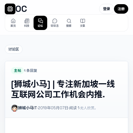
OC
登录
注册
首页
科技
论坛
碎碎念
搜索
文章
讨论区
主帖
1 条回复
[狮城小马] | 专注新加坡一线
互联网公司工作机会内推.
狮城小马IT
·
2019年05月07日
·
阅读
1
·
无人欣赏。