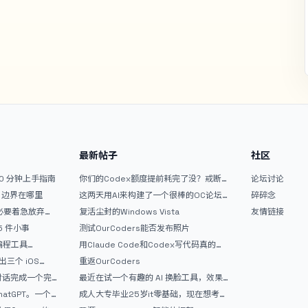
最新帖子
社区
10 分钟上手指南
你们的Codex额度提前耗完了没？戒断
论坛讨论
反应如何？
文？边界在哪里
这两天用AI来构建了一个很棒的OC论坛
碎碎念
精华区
没必要着急放弃
复活尘封的Windows Vista
友情链接
 5 件小事
测试OurCoders能否发布照片
 编程工具
用Claude Code和Codex写代码真的
开发者的新时代武器
爽，但是App怎么挣钱还是很难啊
三个 iOS
重返OurCoders
Gemini 3 实战完
和对话完成一个完
最近在试一个有趣的 AI 换脸工具，效果
战记录
挺不错
atGPT。一个
成人大专毕业25岁it零基础，现在想考软
件设计师，有什么好的建议吗，谢谢！