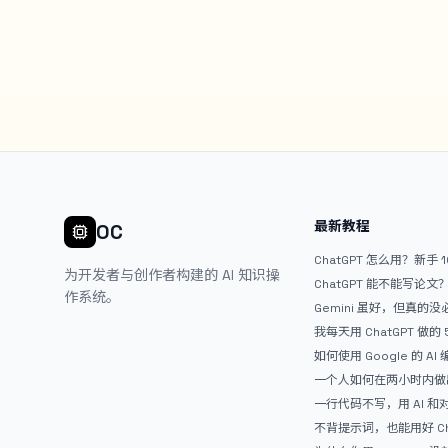
最新教程
OC
ChatGPT 怎么用？新手 
为开发者与创作者构建的 AI 知识操
ChatGPT 能不能写论
作系统。
Gemini 虽好，但真的
ChatGPT
我每天用 ChatGPT 做的
如何使用 Google 的 AI
AntiGravity：独立
一个人如何在两小时内做出
APP？｜AntiGravity + 
一行代码不写，用 AI 
整记录
整网站：《图书天堂》实
不背提示词，也能用好 Ch
万能提问模板