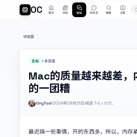
OC
首页
科技
论坛
碎碎念
搜索
文章
讨论区
主帖
1 条回复
Mac的质量越来越差
的一团糟
tinyfool
·
2024年09月21日
·
阅读
7
·
无人欣赏。
最近搞一些事情，开的东西多，所以，内存紧