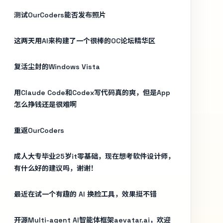
测试OurCoders能否发布照片
这两天用AI来构建了一个很棒的OC论坛精华区
复活尘封的Windows Vista
用Claude Code和Codex写代码真的爽，但是App
怎么挣钱还是很难啊
重返OurCoders
成人大专毕业25岁it零基础，现在想考软件设计师，
有什么好的建议吗，谢谢！
最近在试一个有趣的 AI 换脸工具，效果挺不错
开源Multi-agent AI智能体框架aevatar.ai，欢迎