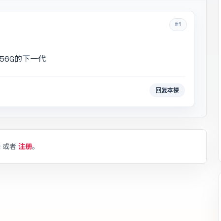
#1
256G的下一代
回复本楼
录
或者
注册
。