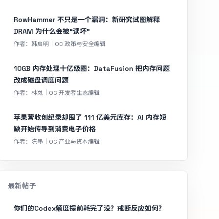
RowHammer 不只是一个漏洞：新研究试图解释
DRAM 为什么会被“读坏”
作者：韩启明｜OC 政策与安全编辑
10GB 内存处理十亿级图：DataFusion 把内存问题
改成磁盘调度问题
作者：林岚｜OC 开发者生态编辑
苹果营收创纪录却囤了 111 亿美元库存：AI 内存短
缺开始传导到消费电子价格
作者：陈墨｜OC 产业与资本编辑
最新帖子
你们的Codex额度提前耗完了没？戒断反应如何？