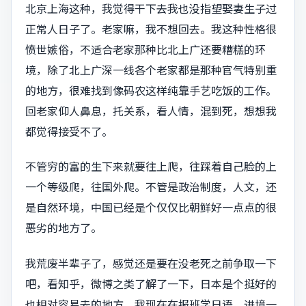
北京上海这种，我觉得干下去我也没指望娶妻生子过
正常人日子了。老家嘛，我不想回去。我这种性格很
愤世嫉俗，不适合老家那种比北上广还要糟糕的环
境，除了北上广深一线各个老家都是那种官气特别重
的地方，很难找到像码农这样纯靠手艺吃饭的工作。
回老家仰人鼻息，托关系，看人情，混到死，想想我
都觉得接受不了。
不管穷的富的生下来就要往上爬，往踩着自己脸的上
一个等级爬，往国外爬。不管是政治制度，人文，还
是自然环境，中国已经是个仅仅比朝鲜好一点点的很
恶劣的地方了。
我荒废半辈子了，感觉还是要在没老死之前争取一下
吧，看知乎，微博之类了解了一下，日本是个挺好的
也相对容易去的地方。我现在在报班学日语，进境一