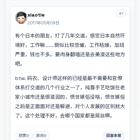
#1
xiaotie
2017年05月09日
有个日本的朋友，打了几年交道，感觉日本自然环
境好，工作嘛 ...... 貌似比较悲催，工作枯燥，加班
严重，钱也不多。要肉身翻墙还是去美澳这些地方
吧。
btw. 码农、设计师这样的已经是最不需要和官僚
体系打交道的几个行业之一了，纯靠手艺吃饭在老
家小城市还是很滋润的，愤世嫉俗没啥，愤世嫉俗
之后是正面面对还是躲避，对个人发展的区别就大
了。这个处理不好，去哪个国家都是屌丝啊。
欣赏
0
反对
0
回复本楼