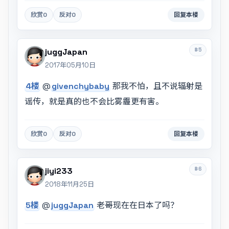
欣赏
0
反对
0
回复本楼
#5
juggJapan
2017年05月10日
4楼
@
givenchybaby
那我不怕，且不说辐射是
谣传，就是真的也不会比雾霾更有害。
欣赏
0
反对
0
回复本楼
#6
jiyi233
2018年11月25日
5楼
@
juggJapan
老哥现在在日本了吗？