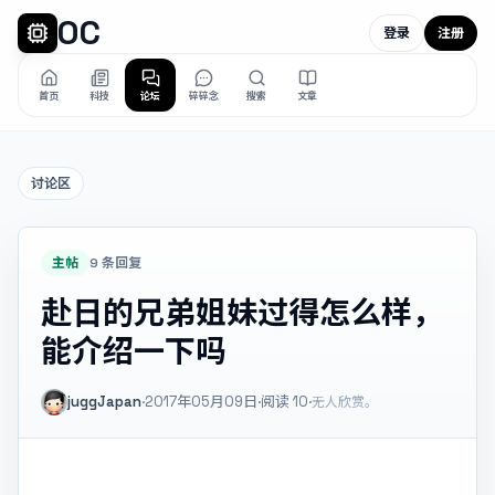
OC
登录
注册
首页
科技
论坛
碎碎念
搜索
文章
讨论区
主帖
9 条回复
赴日的兄弟姐妹过得怎么样，
能介绍一下吗
juggJapan
·
2017年05月09日
·
阅读
10
·
无人欣赏。