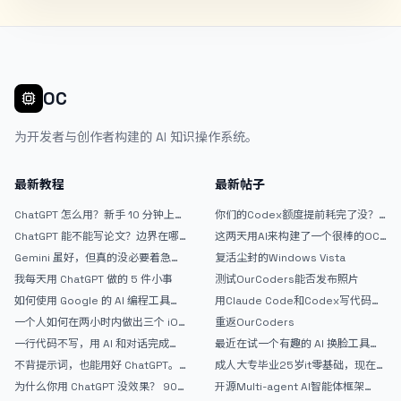
OC
为开发者与创作者构建的 AI 知识操作系统。
最新教程
最新帖子
ChatGPT 怎么用？新手 10 分钟上手
你们的Codex额度提前耗完了没？
指南
戒断反应如何？
ChatGPT 能不能写论文？边界在哪
这两天用AI来构建了一个很棒的OC
里
论坛精华区
Gemini 虽好，但真的没必要着急放
复活尘封的Windows Vista
弃 ChatGPT
我每天用 ChatGPT 做的 5 件小事
测试OurCoders能否发布照片
如何使用 Google 的 AI 编程工具
用Claude Code和Codex写代码真
AntiGravity：独立开发者的新时代
的爽，但是App怎么挣钱还是很难啊
一个人如何在两小时内做出三个 iOS
重返OurCoders
武器
APP？｜AntiGravity + Gemini 3 实
一行代码不写，用 AI 和对话完成一
最近在试一个有趣的 AI 换脸工具，
战完整记录
个完整网站：《图书天堂》实战记录
效果挺不错
不背提示词，也能用好 ChatGPT。
成人大专毕业25岁it零基础，现在想
一个万能提问模板
考软件设计师，有什么好的建议吗，
为什么你用 ChatGPT 没效果？ 90%
开源Multi-agent AI智能体框架
谢谢！
的人第一步就问错了
aevatar.ai，欢迎大家贡献代码