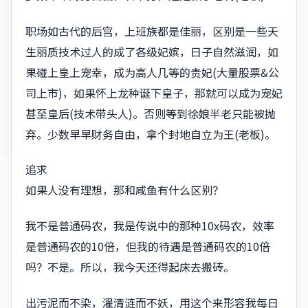
职场如古代的后宫，上班族都是佳丽，区别是一些天
生丽质技术过人的成了各级妃嫔，日子自然滋润，如
果碰上皇上宠幸，成为高人几等的贵妃(大量股票&公
司上市)，如果怀上龙种诞下皇子，那就可以成为宠妃
甚至皇后(技术带头人)。否则等到徐娘半老只能被抛
弃。少数早早财务自由，拿个封地自立为王(老板)。
追求
如果人没有理想，那和咸鱼有什么区别？
我不是普通码农，我是传说中的那种10x码农，效率
是普通码农的10倍，但我的待遇是普通码农的10倍
吗？不是。所以，我今天还得起床去搬砖。
出污泥而不染，濯清涟而不妖，用这个来形容我每日