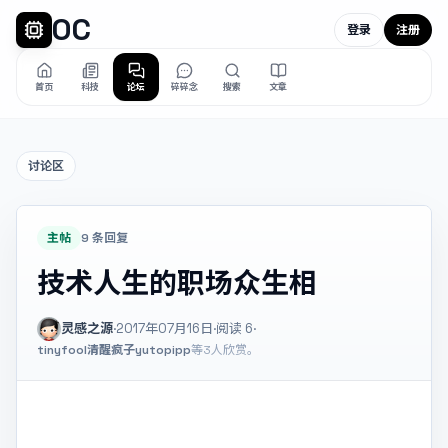
OC
登录
注册
首页
科技
论坛
碎碎念
搜索
文章
讨论区
主帖
9 条回复
技术人生的职场众生相
灵感之源
·
2017年07月16日
·
阅读
6
·
tinyfool
清醒疯子
yutopipp
等3人欣赏。