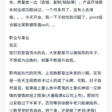
本，质量放一边（容错、复制/粘贴等），产品环境根
本就没成功跑动过，一个月多月了，没有人去排
错。。。今天开会，我一下子就找到问题了，print组
合输出某数据库值null。。
职业与事业
现实
铁打的营盘流水的兵，大家都是可以被抛弃的卒子，
不想成为边角料，就要不断提升自我。
职场如古代的欢场，上班族都是出来卖的小姐，区别
是一些天生丽质技术过人的成了头牌、花魁，日子自
然滋润，如果碰上要么色中恶鬼的土豪劣绅或一见钟
情的傻情郎给之赎身(大量股票&公司上市)，那就可
以安稳过下半辈子。否则等到徐娘半老只能被抛弃。
少数早早财务自由，转个身，还是做了老鸨(老板)