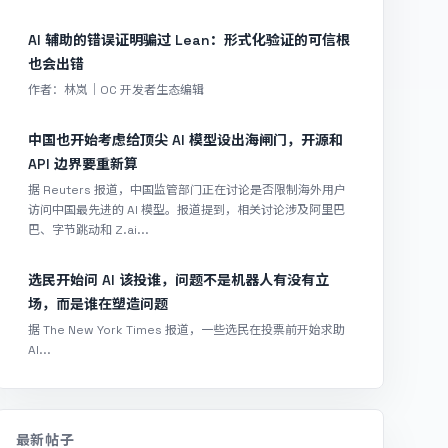
AI 辅助的错误证明骗过 Lean：形式化验证的可信根
也会出错
作者：林岚｜OC 开发者生态编辑
中国也开始考虑给顶尖 AI 模型设出海闸门，开源和
API 边界要重新算
据 Reuters 报道，中国监管部门正在讨论是否限制海外用户
访问中国最先进的 AI 模型。报道提到，相关讨论涉及阿里巴
巴、字节跳动和 Z.ai...
选民开始问 AI 该投谁，问题不是机器人有没有立
场，而是谁在塑造问题
据 The New York Times 报道，一些选民在投票前开始求助
AI...
最新帖子