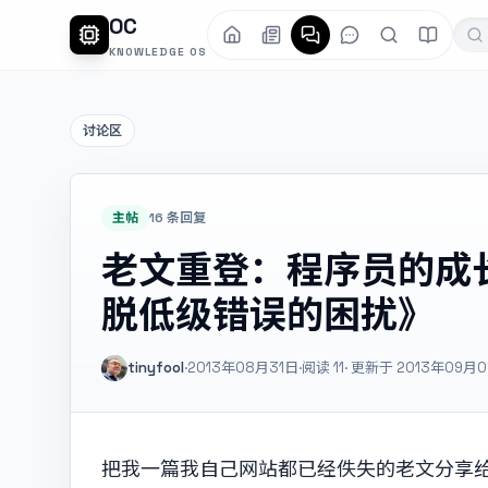
OC
KNOWLEDGE OS
讨论区
主帖
16 条回复
老文重登：程序员的成
脱低级错误的困扰》
tinyfool
·
2013年08月31日
·
阅读
11
· 更新于 2013年09月
把我一篇我自己网站都已经佚失的老文分享