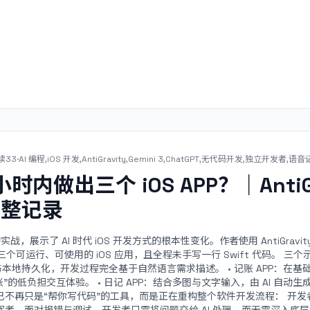
阅读
33
·
AI 编程
,
iOS 开发
,
AntiGravity
,
Gemini 3
,
ChatGPT
,
无代码开发
,
独立开发者
,
语音
做出三个 iOS APP？｜AntiGra
战完整记录
了 AI 时代 iOS 开发方式的根本性变化。作者使用 AntiGravity + G
可运行、可使用的 iOS 应用，且全程未手写一行 Swift 代码。 三个示例应用
本地持久化，开发过程完全基于自然语言需求描述。 • 记账 APP：在基础
”的低负担交互体验。 • 日记 APP：结合多图与文字输入，由 AI 自
 已不再只是“帮你写代码”的工具，而是正在重构整个软件开发流程： 开发