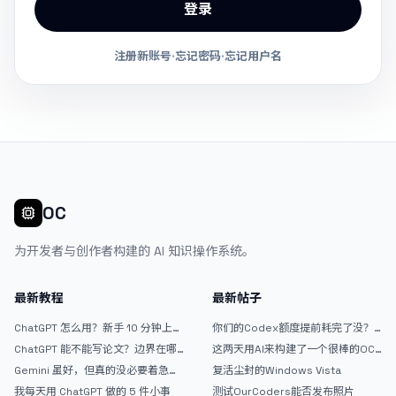
登录
注册新账号
·
忘记密码
·
忘记用户名
OC
为开发者与创作者构建的 AI 知识操作系统。
最新教程
最新帖子
ChatGPT 怎么用？新手 10 分钟上手
你们的Codex额度提前耗完了没？
指南
戒断反应如何？
ChatGPT 能不能写论文？边界在哪
这两天用AI来构建了一个很棒的OC
里
论坛精华区
Gemini 虽好，但真的没必要着急放
复活尘封的Windows Vista
弃 ChatGPT
我每天用 ChatGPT 做的 5 件小事
测试OurCoders能否发布照片