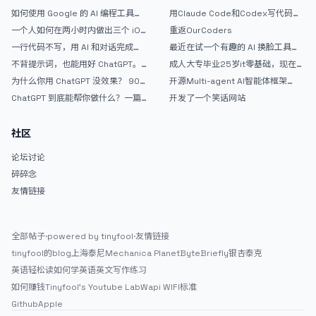
如何使用 Google 的 AI 编程工具
用Claude Code和Codex写代码真
AntiGravity：独立开发者的新时代
的爽，但是App怎么挣钱还是很难啊
一个人如何在两小时内做出三个 iOS
重返OurCoders
武器
APP？｜AntiGravity + Gemini 3 实
一行代码不写，用 AI 和对话完成一
最近在试一个有趣的 AI 换脸工具，
战完整记录
个完整网站：《图书天堂》实战记录
效果挺不错
不背提示词，也能用好 ChatGPT。
成人大专毕业25岁it零基础，现在想
一个万能提问模板
考软件设计师，有什么好的建议吗，
为什么你用 ChatGPT 没效果？ 90%
开源Multi-agent AI智能体框架
谢谢！
的人第一步就问错了
aevatar.ai，欢迎大家贡献代码
ChatGPT 到底能帮你做什么？一篇
开发了一个笑话网站
给普通人的使用说明
社区
论坛讨论
碎碎念
友情链接
全部帖子
·
powered by tinyfool
·
友情链接
tinyfool的blog
上海泰尼
Mechanica Planet
ByteBriefly
银杏泰克
英语轻松读
如何学英语
英文写作练习
如何赚钱
Tinyfool's Youtube Lab
Wapi WIFI标准
Github
Apple