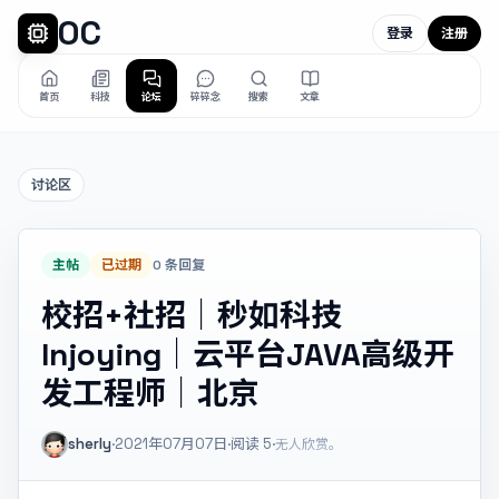
OC
登录
注册
首页
科技
论坛
碎碎念
搜索
文章
讨论区
主帖
已过期
0 条回复
校招+社招｜秒如科技
Injoying｜云平台JAVA高级开
发工程师｜北京
sherly
·
2021年07月07日
·
阅读
5
·
无人欣赏。