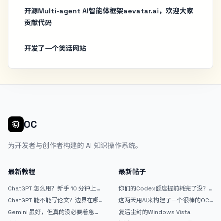
开源Multi-agent AI智能体框架aevatar.ai，欢迎大家
贡献代码
开发了一个笑话网站
OC
为开发者与创作者构建的 AI 知识操作系统。
最新教程
最新帖子
ChatGPT 怎么用？新手 10 分钟上手
你们的Codex额度提前耗完了没？
指南
戒断反应如何？
ChatGPT 能不能写论文？边界在哪
这两天用AI来构建了一个很棒的OC
里
论坛精华区
Gemini 虽好，但真的没必要着急放
复活尘封的Windows Vista
弃 ChatGPT