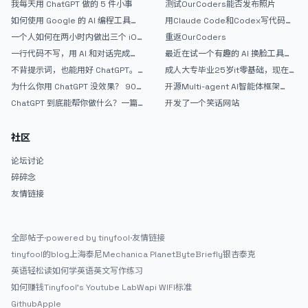
我每天用 ChatGPT 做的 5 件小事
测试OurCoders能否发布照片
如何使用 Google 的 AI 编程工具
用Claude Code和Codex写代码真
AntiGravity：独立开发者的新时代
的爽，但是App怎么挣钱还是很难啊
一个人如何在两小时内做出三个 iOS
重返OurCoders
武器
APP？｜AntiGravity + Gemini 3 实
一行代码不写，用 AI 和对话完成一
最近在试一个有趣的 AI 换脸工具，
战完整记录
个完整网站：《图书天堂》实战记录
效果挺不错
不背提示词，也能用好 ChatGPT。
成人大专毕业25岁it零基础，现在想
一个万能提问模板
考软件设计师，有什么好的建议吗，
为什么你用 ChatGPT 没效果？ 90%
开源Multi-agent AI智能体框架
谢谢！
的人第一步就问错了
aevatar.ai，欢迎大家贡献代码
ChatGPT 到底能帮你做什么？一篇
开发了一个笑话网站
给普通人的使用说明
社区
论坛讨论
碎碎念
友情链接
全部帖子
·
powered by tinyfool
·
友情链接
tinyfool的blog
上海泰尼
Mechanica Planet
ByteBriefly
银杏泰克
英语轻松读
如何学英语
英文写作练习
如何赚钱
Tinyfool's Youtube Lab
Wapi WIFI标准
Github
Apple