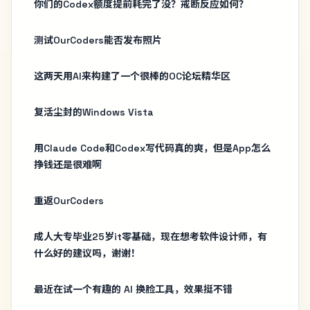
你们的Codex额度提前耗完了没？戒断反应如何？
测试OurCoders能否发布照片
这两天用AI来构建了一个很棒的OC论坛精华区
复活尘封的Windows Vista
用Claude Code和Codex写代码真的爽，但是App怎么
挣钱还是很难啊
重返OurCoders
成人大专毕业25岁it零基础，现在想考软件设计师，有
什么好的建议吗，谢谢！
最近在试一个有趣的 AI 换脸工具，效果挺不错